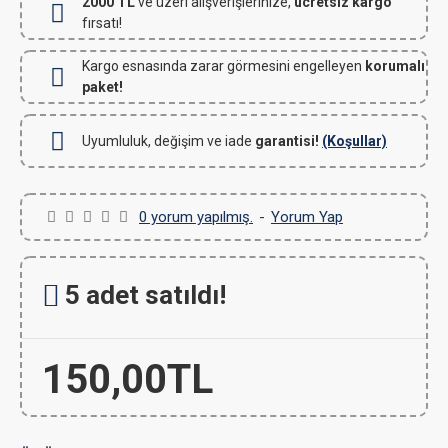
2000 TL
ve üzeri alışverişlerinize,
ücretsiz kargo
fırsatı!
Kargo esnasında zarar görmesini engelleyen
korumalı
paket!
Uyumluluk, değişim ve iade
garantisi!
(Koşullar)
0 yorum yapılmış.
-
Yorum Yap
5 adet satıldı!
150,00TL