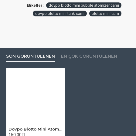
Etiketler:
dovpo blotto mini bubble atomizer camı
dovpo blotto mini tank camı
blotto mini cam
SON GÖRÜNTÜLENEN
EN ÇOK GÖRÜNTÜLENEN
Dovpo Blotto Mini Atomizer Camı
150,00TL