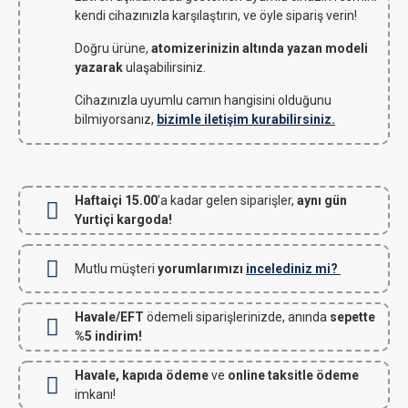
kendi cihazınızla karşılaştırın, ve öyle sipariş verin!
Doğru ürüne,
atomizerinizin altında yazan modeli
yazarak
ulaşabilirsiniz.
Cihazınızla uyumlu camın hangisini olduğunu
bilmiyorsanız,
bizimle iletişim kurabilirsiniz.
Haftaiçi 15.00
'a kadar gelen siparişler,
aynı gün
Yurtiçi kargoda!
Mutlu müşteri
yorumlarımızı
incelediniz mi?
Havale/EFT
ödemeli siparişlerinizde, anında
sepette
%5 indirim!
Havale, kapıda ödeme
ve
online taksitle ödeme
imkanı!