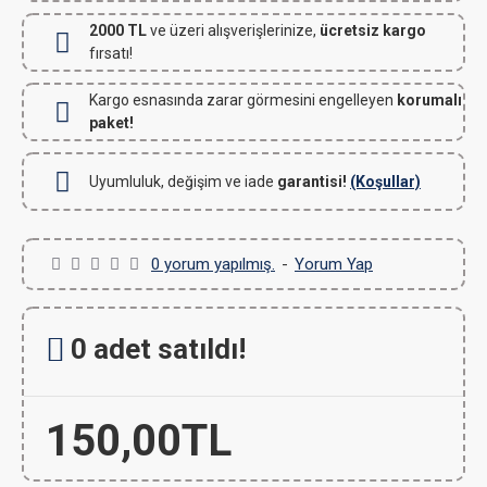
2000 TL
ve üzeri alışverişlerinize,
ücretsiz kargo
fırsatı!
Kargo esnasında zarar görmesini engelleyen
korumalı
paket!
Uyumluluk, değişim ve iade
garantisi!
(Koşullar)
0 yorum yapılmış.
-
Yorum Yap
0 adet satıldı!
150,00TL