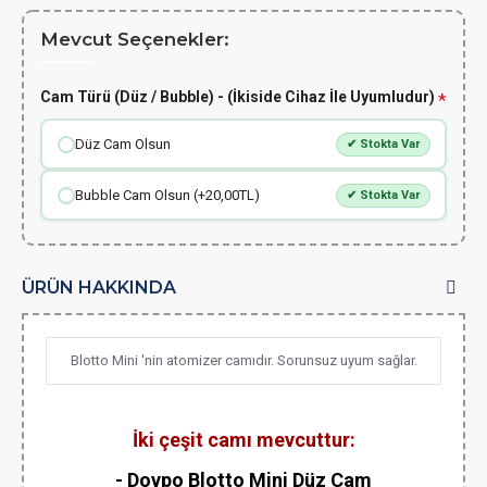
Mevcut Seçenekler:
Cam Türü (Düz / Bubble) - (İkiside Cihaz İle Uyumludur)
Düz Cam Olsun
✔ Stokta Var
Bubble Cam Olsun (+20,00TL)
✔ Stokta Var
ÜRÜN HAKKINDA
Blotto Mini 'nin atomizer camıdır. Sorunsuz uyum sağlar.
İki çeşit camı mevcuttur:
- Dovpo Blotto Mini Düz Cam