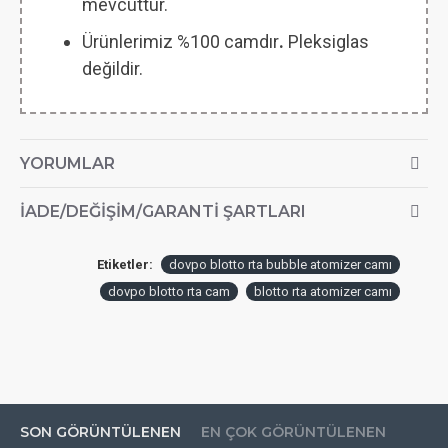
mevcuttur.
Ürünlerimiz %100 camdır
.
Pleksiglas
değildir.
YORUMLAR
İADE/DEĞIŞIM/GARANTI ŞARTLARI
Etiketler:
dovpo blotto rta bubble atomizer camı
dovpo blotto rta cam
blotto rta atomizer camı
SON GÖRÜNTÜLENEN
EN ÇOK GÖRÜNTÜLENEN