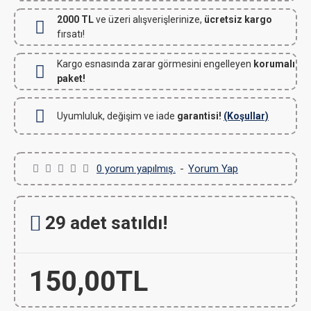
2000 TL
ve üzeri alışverişlerinize,
ücretsiz kargo
fırsatı!
Kargo esnasında zarar görmesini engelleyen
korumalı
paket!
Uyumluluk, değişim ve iade
garantisi!
(Koşullar)
0 yorum yapılmış.
-
Yorum Yap
29 adet satıldı!
150,00TL