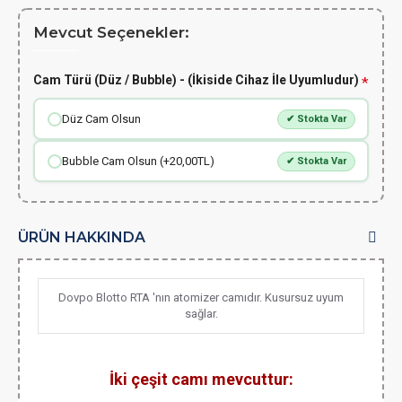
Mevcut Seçenekler:
Cam Türü (Düz / Bubble) - (İkiside Cihaz İle Uyumludur)
Düz Cam Olsun
✔ Stokta Var
Bubble Cam Olsun (+20,00TL)
✔ Stokta Var
ÜRÜN HAKKINDA
Dovpo Blotto RTA 'nın atomizer camıdır. Kusursuz uyum
sağlar.
İki çeşit camı mevcuttur: