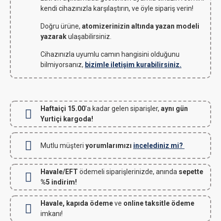
kendi cihazınızla karşılaştırın, ve öyle sipariş verin!
Doğru ürüne,
atomizerinizin altında yazan modeli
yazarak
ulaşabilirsiniz.
Cihazınızla uyumlu camın hangisini olduğunu
bilmiyorsanız,
bizimle iletişim kurabilirsiniz.
Haftaiçi 15.00
'a kadar gelen siparişler,
aynı gün
Yurtiçi kargoda!
Mutlu müşteri
yorumlarımızı
incelediniz mi?
Havale/EFT
ödemeli siparişlerinizde, anında
sepette
%5 indirim!
Havale, kapıda ödeme
ve
online taksitle ödeme
imkanı!