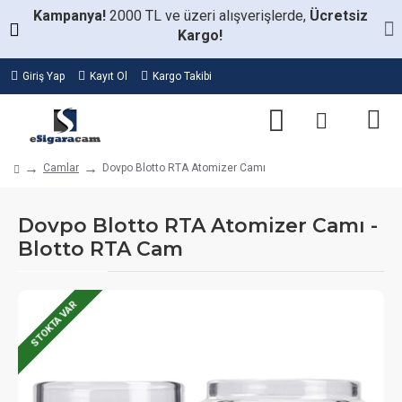
Kampanya!
2000 TL ve üzeri alışverişlerde,
Ücretsiz
Kargo!
Giriş Yap
Kayıt Ol
Kargo Takibi
Camlar
Dovpo Blotto RTA Atomizer Camı
Dovpo Blotto RTA Atomizer Camı -
Blotto RTA Cam
STOKTA VAR