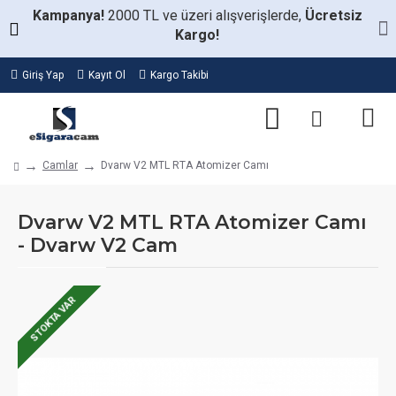
Kampanya!
2000 TL ve üzeri alışverişlerde,
Ücretsiz
Kargo!
Giriş Yap
Kayıt Ol
Kargo Takibi
Camlar
Dvarw V2 MTL RTA Atomizer Camı
Dvarw V2 MTL RTA Atomizer Camı
- Dvarw V2 Cam
STOKTA VAR