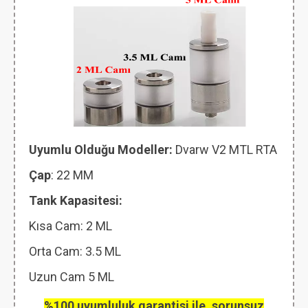
Uyumlu Olduğu Modeller:
Dvarw V2 MTL RTA
Çap
: 22 MM
Tank Kapasitesi:
Kısa Cam: 2 ML
Orta Cam: 3.5 ML
Uzun Cam 5 ML
%100 uyumluluk garantisi ile, sorunsuz