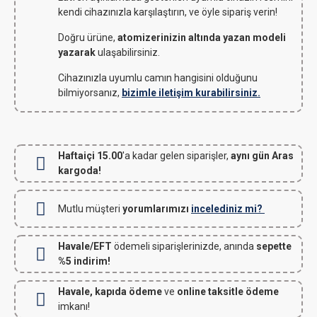
kendi cihazınızla karşılaştırın, ve öyle sipariş verin!
Doğru ürüne,
atomizerinizin altında yazan modeli
yazarak
ulaşabilirsiniz.
Cihazınızla uyumlu camın hangisini olduğunu
bilmiyorsanız,
bizimle iletişim kurabilirsiniz.
Haftaiçi 15.00
'a kadar gelen siparişler,
aynı gün Aras
kargoda!
Mutlu müşteri
yorumlarımızı
incelediniz mi?
Havale/EFT
ödemeli siparişlerinizde, anında
sepette
%5 indirim!
Havale, kapıda ödeme
ve
online taksitle ödeme
imkanı!