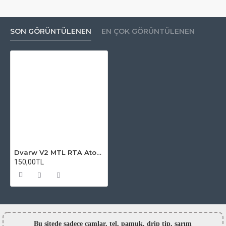
SON GÖRÜNTÜLENEN
EN ÇOK GÖRÜNTÜLENEN
Dvarw V2 MTL RTA Atomizer Camı
150,00TL
Bu sitede sadece camlar,
tel, pamuk, drip tip, sarım