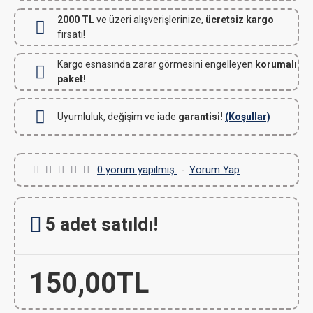
2000 TL
ve üzeri alışverişlerinize,
ücretsiz kargo
fırsatı!
Kargo esnasında zarar görmesini engelleyen
korumalı
paket!
Uyumluluk, değişim ve iade
garantisi!
(Koşullar)
0 yorum yapılmış.
-
Yorum Yap
5 adet satıldı!
150,00TL