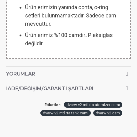
Ürünlerimizin yanında conta, o-ring
setleri bulunmamaktadır. Sadece cam
mevcuttur.
Ürünlerimiz %100 camdır
.
Pleksiglas
değildir.
YORUMLAR
İADE/DEĞIŞIM/GARANTI ŞARTLARI
Etiketler:
dvarw v2 mtl rta atomizer camı
dvarw v2 mtl rta tank camı
dvarw v2 cam