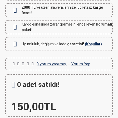
2000 TL
ve üzeri alışverişlerinize,
ücretsiz kargo
fırsatı!
Kargo esnasında zarar görmesini engelleyen
korumalı
paket!
Uyumluluk, değişim ve iade
garantisi!
(Koşullar)
0 yorum yapılmış.
-
Yorum Yap
0 adet satıldı!
150,00TL