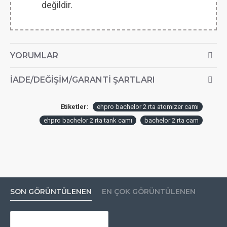
değildir.
YORUMLAR
İADE/DEĞIŞIM/GARANTI ŞARTLARI
Etiketler:
ehpro bachelor 2 rta atomizer camı
ehpro bachelor 2 rta tank camı
bachelor 2 rta cam
SON GÖRÜNTÜLENEN
EN ÇOK GÖRÜNTÜLENEN