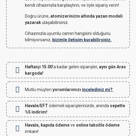
kendi cihazınızla karşılaştırın, ve öyle sipariş verin!
Doğru ürüne,
atomizerinizin altında yazan modeli
yazarak
ulaşabilirsiniz.
Cihazınızla uyumlu camın hangisini olduğunu
bilmiyorsanız,
bizimle iletişim kurabilirsiniz.
Haftaiçi 15.00
'a kadar gelen siparişler,
aynı gün Aras
kargoda!
Mutlu müşteri
yorumlarımızı
incelediniz mi?
Havale/EFT
ödemeli siparişlerinizde, anında
sepette
%5 indirim!
Havale, kapıda ödeme
ve
online taksitle ödeme
imkanı!