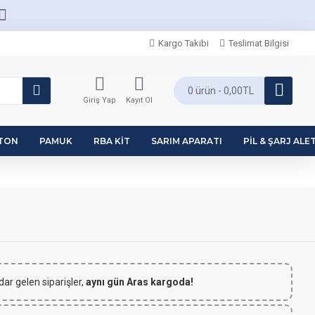
Kargo Takibi
Teslimat Bilgisi
0 ürün - 0,00TL
Giriş Yap
Kayıt Ol
PTON
PAMUK
RBA KIT
SARIM APARATI
PIL & ŞARJ ALET
dar gelen siparişler,
aynı gün Aras kargoda!