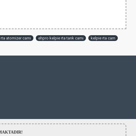
 rta atomizer camı
ehpro kelpie rta tank camı
kelpie rta cam
LMAMAKTADIR!