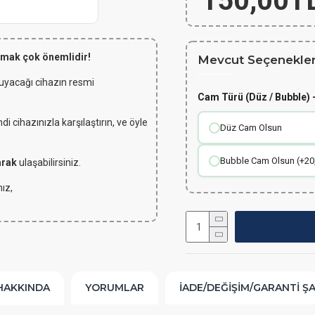
150,00T
lmak çok önemlidir!
Mevcut Seçenekler
 uyacağı cihazın resmi
Cam Türü (Düz / Bubble) -
 cihazınızla karşılaştırın, ve öyle
Düz Cam Olsun
Bubble Cam Olsun (+20
arak
ulaşabilirsiniz.
ız,
HAKKINDA
YORUMLAR
İADE/DEĞIŞIM/GARANTI Ş