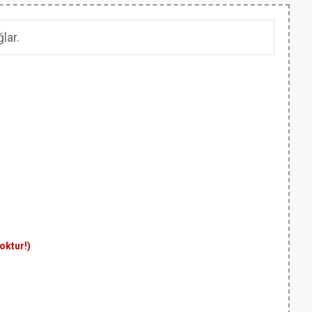
lar.
yoktur!)