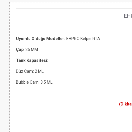
EHP
Uyumlu Olduğu Modeller:
EHPRO Kelpie RTA
Çap
: 25 MM
Tank Kapasitesi:
Düz Cam: 2 ML
Bubble Cam: 3.5 ML
(Dikka