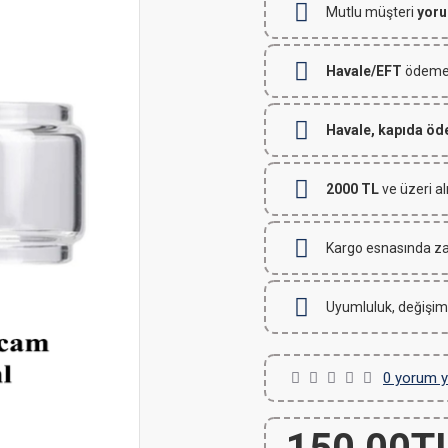
Mutlu müşteri
yoru
Havale/EFT
ödemeli
Havale, kapıda ö
2000 TL
ve üzeri al
Kargo esnasında za
Uyumluluk, değişim
0 yorum y