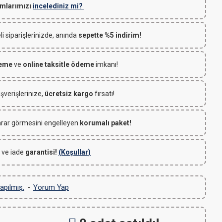
mlarımızı
incelediniz mi?
 siparişlerinizde, anında
sepette %5 indirim!
deme
ve
online taksitle ödeme
imkanı!
ışverişlerinize,
ücretsiz kargo
fırsatı!
rar görmesini engelleyen
korumalı paket!
 ve iade
garantisi!
(Koşullar)
apılmış.
-
Yorum Yap