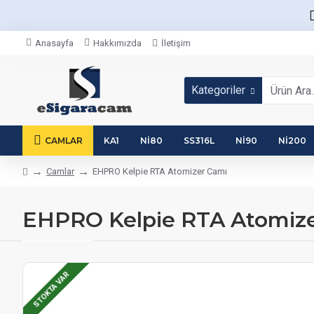
Anasayfa
Hakkımızda
İletişim
Kategoriler
CAMLAR
KA1
NI80
SS316L
NI90
NI200
Camlar
EHPRO Kelpie RTA Atomizer Camı
EHPRO Kelpie RTA Atomize
STOKTA VAR