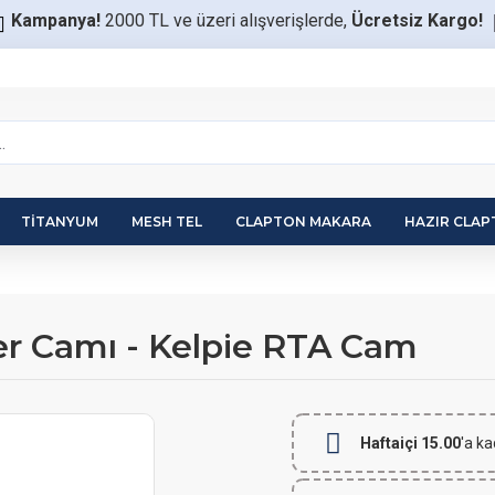
Kampanya!
2000 TL ve üzeri alışverişlerde,
Ücretsiz Kargo!
TITANYUM
MESH TEL
CLAPTON MAKARA
HAZIR CLA
r Camı - Kelpie RTA Cam
Haftaiçi 15.00
'a ka