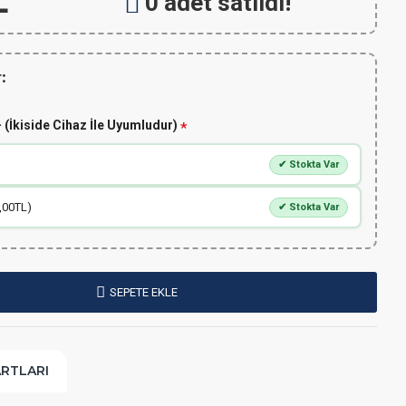
L
0 adet satıldı!
:
 (İkiside Cihaz İle Uyumludur)
✔ Stokta Var
,00TL)
✔ Stokta Var
SEPETE EKLE
ARTLARI