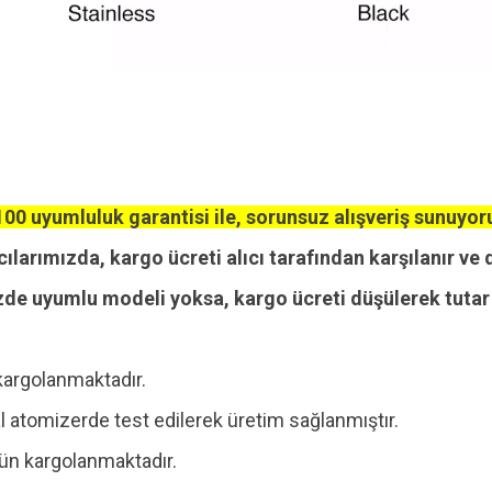
00 uyumluluk garantisi ile, sorunsuz alışveriş sunuyor
cılarımızda, kargo ücreti alıcı tarafından karşılanır ve 
zde uyumlu modeli yoksa, kargo ücreti düşülerek tutar i
kargolanmaktadır.
 atomizerde test edilerek üretim sağlanmıştır.
 gün kargolanmaktadır.