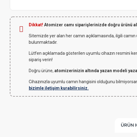
Dikkat!
Atomizer camı siparişlerinizde doğru ürünü a
Sitemizde yer alan her camın açıklamasında, ilgili camın
bulunmaktadır.
Lütfen açıklamada gösterilen uyumlu cihazın resmini kendi
sipariş verin!
Doğru ürüne,
atomizerinizin altında yazan modeli yaz
Cihazınızla uyumlu camın hangisini olduğunu bilmiyorsan
bizimle iletişim kurabilirsiniz.
ÜRÜN 