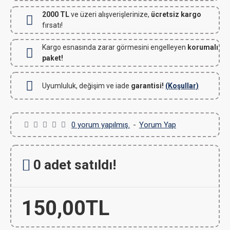
2000 TL
ve üzeri alışverişlerinize,
ücretsiz kargo
fırsatı!
Kargo esnasında zarar görmesini engelleyen
korumalı
paket!
Uyumluluk, değişim ve iade
garantisi!
(Koşullar)
0 yorum yapılmış.
-
Yorum Yap
0 adet satıldı!
150,00TL