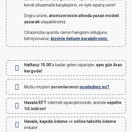
kendi cihazınızla karşılaştırın, ve öyle sipariş verin!
Doğru ürüne,
atomizerinizin altında yazan modeli
yazarak
ulaşabilirsiniz.
Cihazınızla uyumlu camın hangisini olduğunu
bilmiyorsanız,
bizimle iletişim kurabilirsiniz.
Haftaiçi 15.00
'a kadar gelen siparişler,
aynı gün Aras
kargoda!
Mutlu müşteri
yorumlarımızı
incelediniz mi?
Havale/EFT
ödemeli siparişlerinizde, anında
sepette
%5 indirim!
Havale, kapıda ödeme
ve
online taksitle ödeme
imkanı!