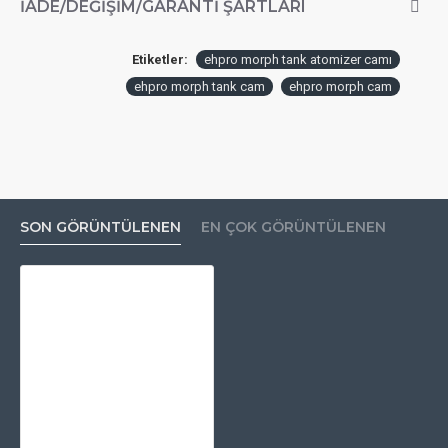
İADE/DEĞIŞIM/GARANTI ŞARTLARI
Etiketler:
ehpro morph tank atomizer camı
ehpro morph tank cam
ehpro morph cam
SON GÖRÜNTÜLENEN
EN ÇOK GÖRÜNTÜLENEN