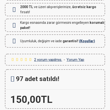
2000 TL
ve üzeri alışverişlerinize,
ücretsiz kargo
fırsatı!
Kargo esnasında zarar görmesini engelleyen
korumalı
paket!
Uyumluluk, değişim ve iade
garantisi!
(Koşullar)
2 yorum yapılmış.
-
Yorum Yap
97 adet satıldı!
150,00TL