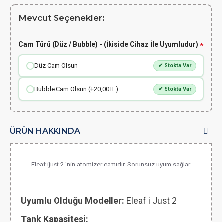
Mevcut Seçenekler:
Cam Türü (Düz / Bubble) - (İkiside Cihaz İle Uyumludur)
Düz Cam Olsun
✔ Stokta Var
Bubble Cam Olsun (+20,00TL)
✔ Stokta Var
ÜRÜN HAKKINDA
Eleaf ijust 2 'nin atomizer camıdır. Sorunsuz uyum sağlar.
Uyumlu Olduğu Modeller:
Eleaf i Just 2
Tank Kapasitesi: