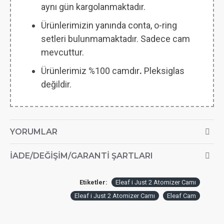
aynı gün kargolanmaktadır.
Ürünlerimizin yanında conta, o-ring
setleri bulunmamaktadır. Sadece cam
mevcuttur.
Ürünlerimiz %100 camdır
.
Pleksiglas
değildir.
YORUMLAR
İADE/DEĞIŞIM/GARANTI ŞARTLARI
Etiketler:
Eleaf i Just 2 Atomizer Camı
Eleaf i Just 2 Atomizer Camı
Eleaf Cam