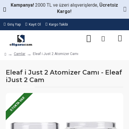
Kampanya!
2000 TL ve üzeri alışverişlerde,
Ücretsiz
Kargo!
Giriş Yap
Kayıt Ol
Kargo Takibi
Camlar
Eleaf i Just 2 Atomizer Camı
Eleaf i Just 2 Atomizer Camı - Eleaf
iJust 2 Cam
STOKTA VAR