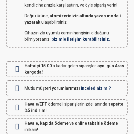
kendi cihazınızla karşılaştırın, ve öyle sipariş verin!
Doğru ürüne,
atomizerinizin altında yazan modeli
yazarak
ulaşabilirsiniz.
Cihazınızla uyumlu camın hangisini olduğunu
bilmiyorsanız,
bizimle iletişim kurabilirsiniz.
Haftaiçi 15.00
'a kadar gelen siparişler,
aynı gün Aras
kargoda!
Mutlu müşteri
yorumlarımızı
incelediniz mi?
Havale/EFT
ödemeli siparişlerinizde, anında
sepette
%5 indirim!
Havale, kapıda ödeme
ve
online taksitle ödeme
imkanı!