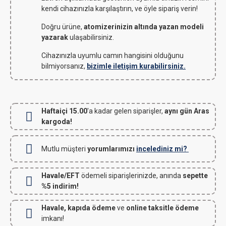
kendi cihazınızla karşılaştırın, ve öyle sipariş verin!
Doğru ürüne,
atomizerinizin altında yazan modeli
yazarak
ulaşabilirsiniz.
Cihazınızla uyumlu camın hangisini olduğunu
bilmiyorsanız,
bizimle iletişim kurabilirsiniz.
Haftaiçi 15.00
'a kadar gelen siparişler,
aynı gün Aras
kargoda!
Mutlu müşteri
yorumlarımızı
incelediniz mi?
Havale/EFT
ödemeli siparişlerinizde, anında
sepette
%5 indirim!
Havale, kapıda ödeme
ve
online taksitle ödeme
imkanı!