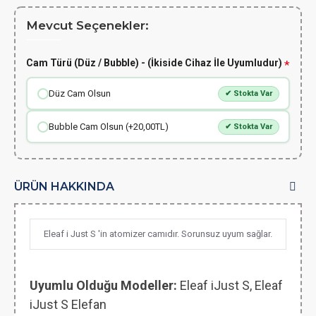
Mevcut Seçenekler:
Cam Türü (Düz / Bubble) - (İkiside Cihaz İle Uyumludur)
Düz Cam Olsun
✔ Stokta Var
Bubble Cam Olsun (+20,00TL)
✔ Stokta Var
ÜRÜN HAKKINDA
Eleaf i Just S 'in atomizer camıdır. Sorunsuz uyum sağlar.
Uyumlu Olduğu Modeller:
Eleaf iJust S, Eleaf
i
Just S Elefan