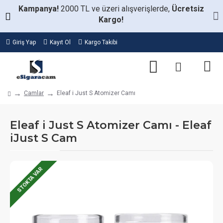
Kampanya!
2000 TL ve üzeri alışverişlerde,
Ücretsiz
Kargo!
Giriş Yap
Kayıt Ol
Kargo Takibi
Camlar
Eleaf i Just S Atomizer Camı
Eleaf i Just S Atomizer Camı - Eleaf
iJust S Cam
STOKTA VAR