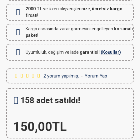
2000 TL
ve üzeri alışverişlerinize,
ücretsiz kargo
fırsatı!
Kargo esnasında zarar görmesini engelleyen
korumalı
paket!
Uyumluluk, değişim ve iade
garantisi!
(Koşullar)
2 yorum yapılmış.
-
Yorum Yap
158 adet satıldı!
150,00TL