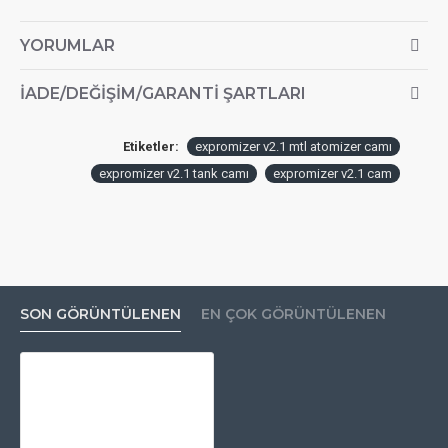
YORUMLAR
İADE/DEĞIŞIM/GARANTI ŞARTLARI
Etiketler:
expromizer v2.1 mtl atomizer camı
expromizer v2.1 tank camı
expromizer v2.1 cam
SON GÖRÜNTÜLENEN
EN ÇOK GÖRÜNTÜLENEN