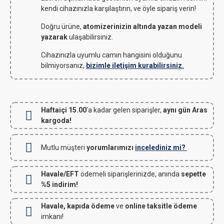
kendi cihazınızla karşılaştırın, ve öyle sipariş verin!
Doğru ürüne,
atomizerinizin altında yazan modeli
yazarak
ulaşabilirsiniz.
Cihazınızla uyumlu camın hangisini olduğunu
bilmiyorsanız,
bizimle iletişim kurabilirsiniz.
Haftaiçi 15.00
'a kadar gelen siparişler,
aynı gün Aras
kargoda!
Mutlu müşteri
yorumlarımızı
incelediniz mi?
Havale/EFT
ödemeli siparişlerinizde, anında
sepette
%5 indirim!
Havale, kapıda ödeme
ve
online taksitle ödeme
imkanı!