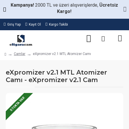
Kampanya!
2000 TL ve üzeri alışverişlerde,
Ücretsiz
Kargo!
Giriş Yap
Kayıt Ol
Kargo Takibi
Camlar
eXpromizer v2.1 MTL Atomizer Camı
eXpromizer v2.1 MTL Atomizer
Camı - eXpromizer v2.1 Cam
STOKTA VAR