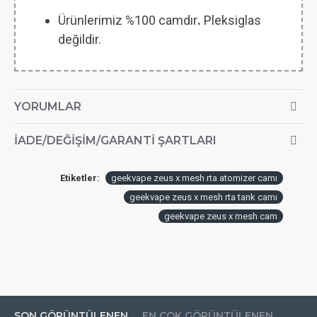
Ürünlerimiz %100 camdır
.
Pleksiglas
değildir.
YORUMLAR
İADE/DEĞIŞIM/GARANTI ŞARTLARI
Etiketler:
geekvape zeus x mesh rta atomizer camı
geekvape zeus x mesh rta tank camı
geekvape zeus x mesh cam
SON GÖRÜNTÜLENEN
EN ÇOK GÖRÜNTÜLENEN