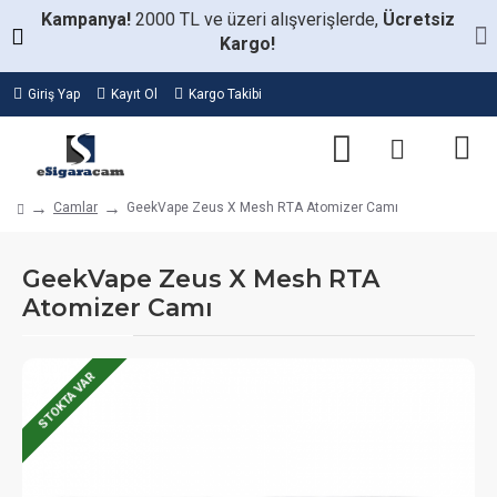
Kampanya!
2000 TL ve üzeri alışverişlerde,
Ücretsiz
Kargo!
Giriş Yap
Kayıt Ol
Kargo Takibi
Camlar
GeekVape Zeus X Mesh RTA Atomizer Camı
GeekVape Zeus X Mesh RTA
Atomizer Camı
STOKTA VAR