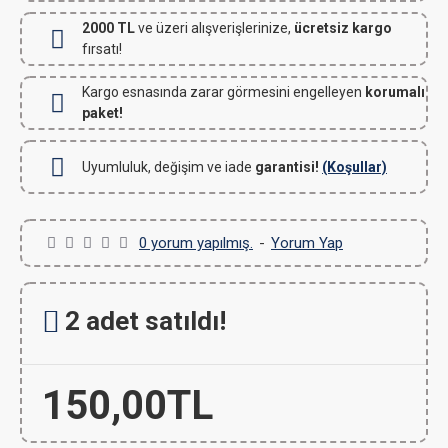
2000 TL
ve üzeri alışverişlerinize,
ücretsiz kargo
fırsatı!
Kargo esnasında zarar görmesini engelleyen
korumalı
paket!
Uyumluluk, değişim ve iade
garantisi!
(Koşullar)
0 yorum yapılmış.
-
Yorum Yap
2 adet satıldı!
150,00TL