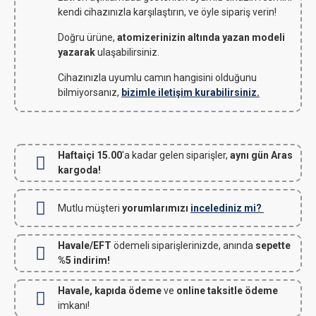
kendi cihazınızla karşılaştırın, ve öyle sipariş verin!
Doğru ürüne,
atomizerinizin altında yazan modeli
yazarak
ulaşabilirsiniz.
Cihazınızla uyumlu camın hangisini olduğunu
bilmiyorsanız,
bizimle iletişim kurabilirsiniz.
Haftaiçi 15.00
'a kadar gelen siparişler,
aynı gün Aras
kargoda!
Mutlu müşteri
yorumlarımızı
incelediniz mi?
Havale/EFT
ödemeli siparişlerinizde, anında
sepette
%5 indirim!
Havale, kapıda ödeme
ve
online taksitle ödeme
imkanı!