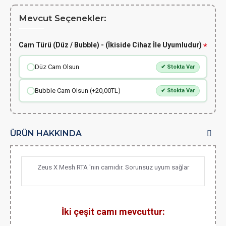
Mevcut Seçenekler:
Cam Türü (Düz / Bubble) - (İkiside Cihaz İle Uyumludur)
Düz Cam Olsun
✔ Stokta Var
Bubble Cam Olsun (+20,00TL)
✔ Stokta Var
ÜRÜN HAKKINDA
Zeus X Mesh RTA 'nın camıdır. Sorunsuz uyum sağlar
İki çeşit camı mevcuttur: