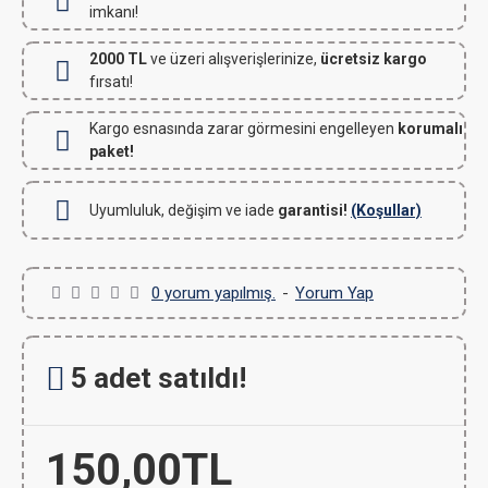
imkanı!
2000 TL
ve üzeri alışverişlerinize,
ücretsiz kargo
fırsatı!
Kargo esnasında zarar görmesini engelleyen
korumalı
paket!
Uyumluluk, değişim ve iade
garantisi!
(Koşullar)
0 yorum yapılmış.
-
Yorum Yap
5 adet satıldı!
150,00TL