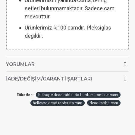
Ürünlerimizin yanında conta, o-ring
setleri bulunmamaktadır. Sadece cam
mevcuttur.
Ürünlerimiz %100 camdır
.
Pleksiglas
değildir.
YORUMLAR
İADE/DEĞIŞIM/GARANTI ŞARTLARI
Etiketler:
hellvape dead rabbit rta bubble atomizer camı
hellvape dead rabbit rta cam
dead rabbit cam