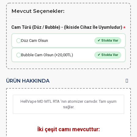
Mevcut Seçenekler:
Cam Türü (Düz / Bubble) - (İkiside Cihaz İle Uyumludur)
Düz Cam Olsun
✔ Stokta Var
Bubble Cam Olsun (+20,00TL)
✔ Stokta Var
ÜRÜN HAKKINDA
HellVape MD MTL RTA 'nın atomizer camıdır. Tam uyum
sağlar.
İki çeşit camı mevcuttur: