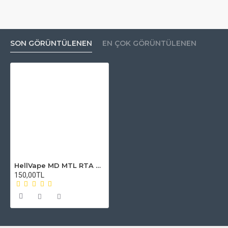
SON GÖRÜNTÜLENEN
EN ÇOK GÖRÜNTÜLENEN
HellVape MD MTL RTA Atomizer Camı
150,00TL