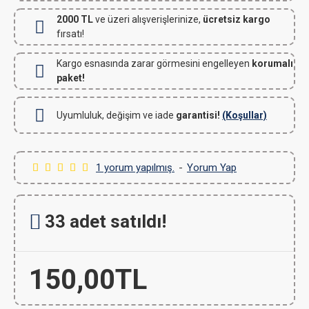
2000 TL
ve üzeri alışverişlerinize,
ücretsiz kargo
fırsatı!
Kargo esnasında zarar görmesini engelleyen
korumalı
paket!
Uyumluluk, değişim ve iade
garantisi!
(Koşullar)
1 yorum yapılmış.
-
Yorum Yap
33 adet satıldı!
150,00TL