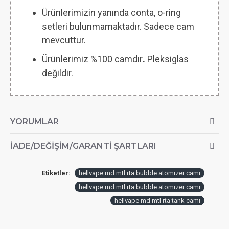
Ürünlerimizin yanında conta, o-ring
setleri bulunmamaktadır. Sadece cam
mevcuttur.
Ürünlerimiz %100 camdır
.
Pleksiglas
değildir.
YORUMLAR
İADE/DEĞIŞIM/GARANTI ŞARTLARI
Etiketler:
hellvape md mtl rta bubble atomizer camı
hellvape md mtl rta bubble atomizer camı
hellvape md mtl rta tank camı