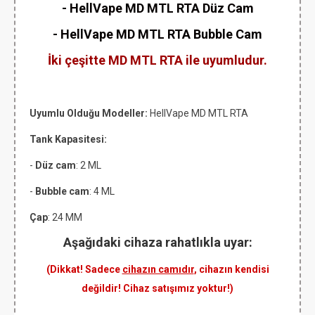
- HellVape MD MTL RTA Düz Cam
- HellVape MD MTL RTA Bubble Cam
İki çeşitte MD MTL RTA ile uyumludur.
Uyumlu Olduğu Modeller:
HellVape MD MTL RTA
Tank Kapasitesi:
-
Düz cam
: 2 ML
-
Bubble cam
: 4 ML
Çap
: 24 MM
Aşağıdaki cihaza rahatlıkla uyar:
(Dikkat! Sadece
cihazın camıdır
, cihazın kendisi
değildir! Cihaz satışımız yoktur!)