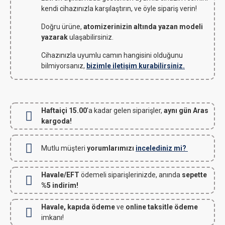
kendi cihazınızla karşılaştırın, ve öyle sipariş verin!
Doğru ürüne,
atomizerinizin altında yazan modeli
yazarak
ulaşabilirsiniz.
Cihazınızla uyumlu camın hangisini olduğunu
bilmiyorsanız,
bizimle iletişim kurabilirsiniz.
Haftaiçi 15.00
'a kadar gelen siparişler,
aynı gün Aras
kargoda!
Mutlu müşteri
yorumlarımızı
incelediniz mi?
Havale/EFT
ödemeli siparişlerinizde, anında
sepette
%5 indirim!
Havale, kapıda ödeme
ve
online taksitle ödeme
imkanı!