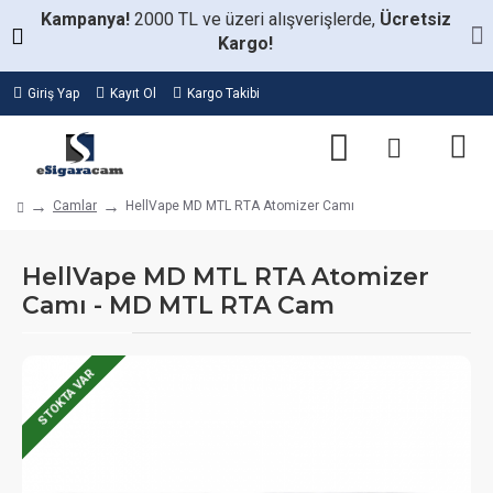
Kampanya!
2000 TL ve üzeri alışverişlerde,
Ücretsiz
Kargo!
Giriş Yap
Kayıt Ol
Kargo Takibi
Camlar
HellVape MD MTL RTA Atomizer Camı
HellVape MD MTL RTA Atomizer
Camı - MD MTL RTA Cam
STOKTA VAR