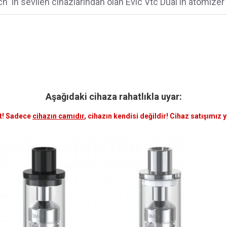
h 'in sevilen cihazlarından olan Evic Vtc Dual'in atomizer 
Aşağıdaki cihaza rahatlıkla uyar:
t! Sadece
cihazın camıdır
, cihazın kendisi değildir! Cihaz satışımız 