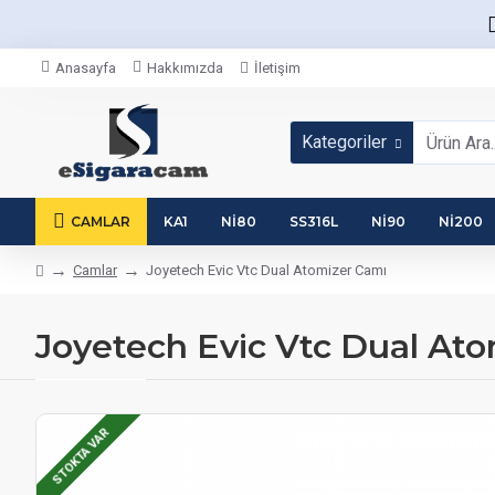
Anasayfa
Hakkımızda
İletişim
Kategoriler
CAMLAR
KA1
NI80
SS316L
NI90
NI200
Camlar
Joyetech Evic Vtc Dual Atomizer Camı
Joyetech Evic Vtc Dual Ato
STOKTA VAR