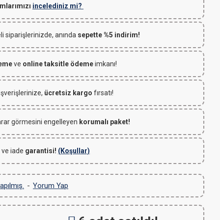
mlarımızı
incelediniz mi?
 siparişlerinizde, anında
sepette %5 indirim!
deme
ve
online taksitle ödeme
imkanı!
ışverişlerinize,
ücretsiz kargo
fırsatı!
rar görmesini engelleyen
korumalı paket!
 ve iade
garantisi!
(Koşullar)
apılmış.
-
Yorum Yap