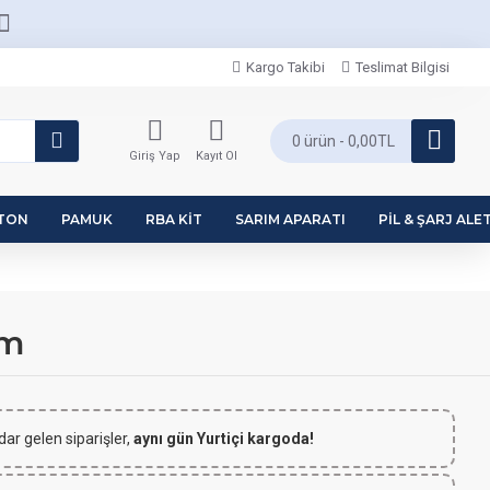
Kargo Takibi
Teslimat Bilgisi
0 ürün - 0,00TL
Giriş Yap
Kayıt Ol
PTON
PAMUK
RBA KIT
SARIM APARATI
PIL & ŞARJ ALET
am
dar gelen siparişler,
aynı gün Yurtiçi kargoda!