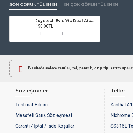
SON GÖRÜNTÜLENEN
EN ÇOK GÖRÜNTÜLENEN
Joyetech Evic Vtc Dual Atomizer Camı
150,00TL
Bu sitede sadece camlar,
tel, pamuk, drip tip, sarım ap
Sözleşmeler
Teller
Teslimat Bilgisi
Kanthal A1 
Mesafeli Satış Sözleşmesi
Nichrome 8
Garanti / İptal / İade Koşulları
SS316L Te