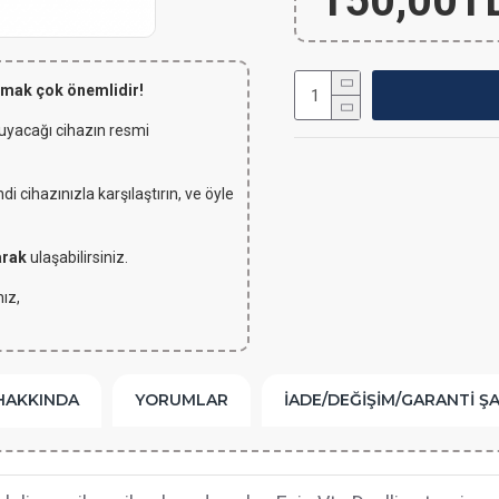
150,00T
lmak çok önemlidir!
 uyacağı cihazın resmi
 cihazınızla karşılaştırın, ve öyle
arak
ulaşabilirsiniz.
ız,
HAKKINDA
YORUMLAR
İADE/DEĞIŞIM/GARANTI Ş