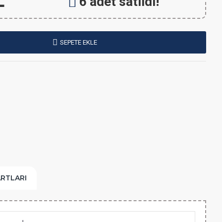
L
6 adet satıldı!
SEPETE EKLE
ARTLARI