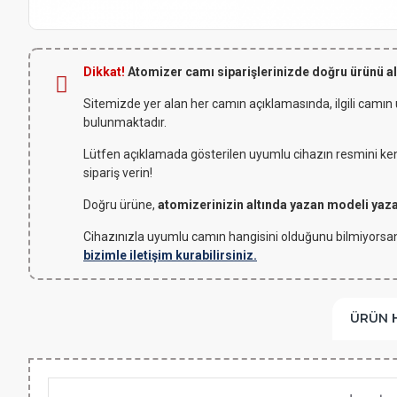
Dikkat!
Atomizer camı siparişlerinizde doğru ürünü a
Sitemizde yer alan her camın açıklamasında, ilgili camın
bulunmaktadır.
Lütfen açıklamada gösterilen uyumlu cihazın resmini kendi
sipariş verin!
Doğru ürüne,
atomizerinizin altında yazan modeli yaz
Cihazınızla uyumlu camın hangisini olduğunu bilmiyorsan
bizimle iletişim kurabilirsiniz.
ÜRÜN 