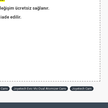
değişim ücretsiz sağlanır.
ade edilir.
r Camı
Joyetech Evic Vtc Dual Atomizer Camı
Joyetech Cam