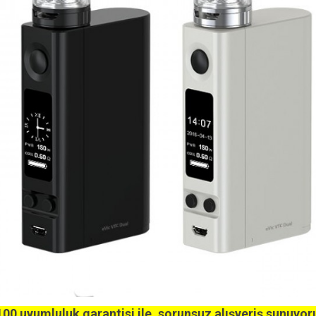
00 uyumluluk garantisi ile, sorunsuz alışveriş sunuyor