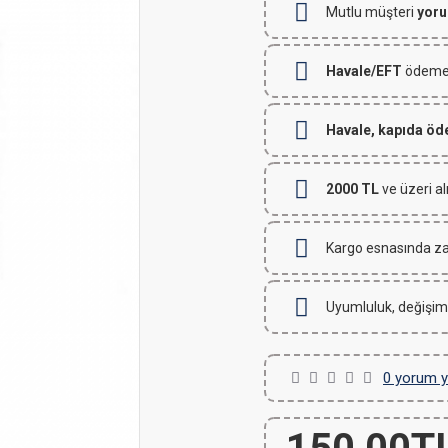
Mutlu müşteri
yoru
Havale/EFT
ödemeli
Havale, kapıda ö
2000 TL
ve üzeri al
Kargo esnasında za
Uyumluluk, değişim
0 yorum y