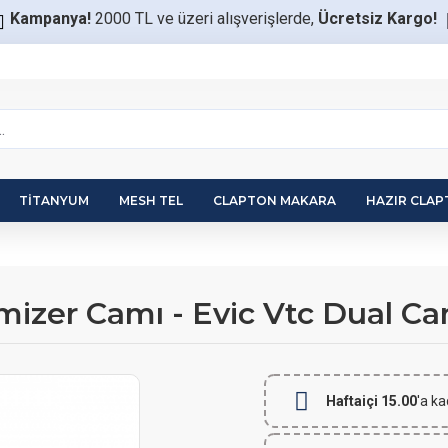
Kampanya!
2000 TL ve üzeri alışverişlerde,
Ücretsiz Kargo!
TITANYUM
MESH TEL
CLAPTON MAKARA
HAZIR CLA
mizer Camı - Evic Vtc Dual C
Haftaiçi 15.00
'a ka