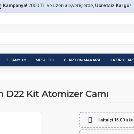
Kampanya!
2000 TL ve üzeri alışverişlerde,
Ücretsiz Kargo!
TITANYUM
MESH TEL
CLAPTON MAKARA
HAZIR CLA
th D22 Kit Atomizer Camı
Haftaiçi 15.00
'a ka