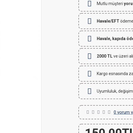
Mutlu müşteri
yoru
Havale/EFT
ödemeli
Havale, kapıda ö
2000 TL
ve üzeri al
Kargo esnasında za
Uyumluluk, değişim
0 yorum y