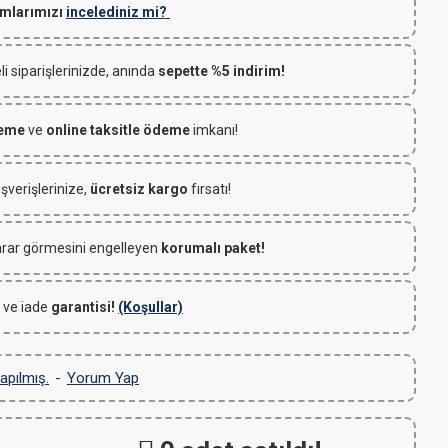
mlarımızı
incelediniz mi?
 siparişlerinizde, anında
sepette %5 indirim!
deme
ve
online taksitle ödeme
imkanı!
ışverişlerinize,
ücretsiz kargo
fırsatı!
rar görmesini engelleyen
korumalı paket!
 ve iade
garantisi!
(Koşullar)
apılmış.
-
Yorum Yap