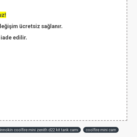
uz!
değişim ücretsiz sağlanır.
ade edilir.
innokin coolfire mini zenith d22 kit tank camı
coolfire mini cam