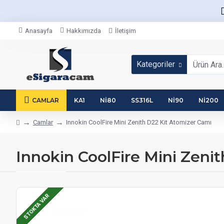
Anasayfa
Hakkımızda
İletişim
Kategoriler
CAMLAR
KA1
NI80
SS316L
NI90
NI200
Camlar
Innokin CoolFire Mini Zenith D22 Kit Atomizer Camı
Innokin CoolFire Mini Zeni
STOKTA VAR