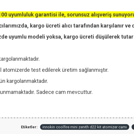
00 uyumluluk garantisi ile, sorunsuz alışveriş sunuyor
cılarımızda, kargo ücreti alıcı tarafından karşılanır ve 
zde uyumlu modeli yoksa, kargo ücreti düşülerek tutar i
kargolanmaktadır.
 atomizerde test edilerek üretim sağlanmıştır.
 gün kargolanmaktadır.
 bulunmamaktadır. Sadece cam mevcuttur.
Etiketler:
innokin coolfire mini zenith d22 kit atomizer camı