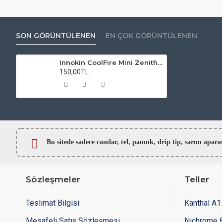
SON GÖRÜNTÜLENEN
EN ÇOK GÖRÜNTÜLENEN
Innokin CoolFire Mini Zenith D22 Kit Atomizer Camı
150,00TL
Bu sitede sadece camlar,
tel, pamuk, drip tip, sarım ap
Sözleşmeler
Teller
Teslimat Bilgisi
Kanthal A1 
Mesafeli Satış Sözleşmesi
Nichrome 8