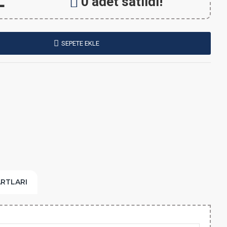
L
0 adet satıldı!
SEPETE EKLE
ARTLARI