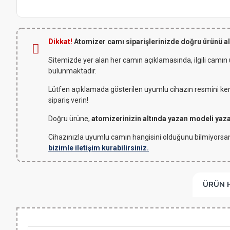
Dikkat!
Atomizer camı siparişlerinizde doğru ürünü a
Sitemizde yer alan her camın açıklamasında, ilgili camın
bulunmaktadır.
Lütfen açıklamada gösterilen uyumlu cihazın resmini kendi
sipariş verin!
Doğru ürüne,
atomizerinizin altında yazan modeli yaz
Cihazınızla uyumlu camın hangisini olduğunu bilmiyorsan
bizimle iletişim kurabilirsiniz.
ÜRÜN 