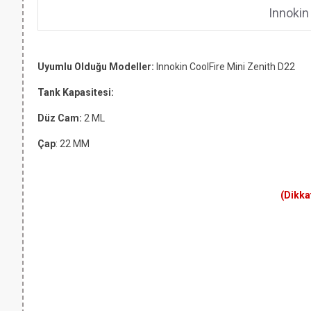
Innokin
Uyumlu Olduğu Modeller:
Innokin
CoolFire Mini Zenith D22
Tank Kapasitesi:
Düz Cam:
2 ML
Çap
: 22 MM
(Dikka