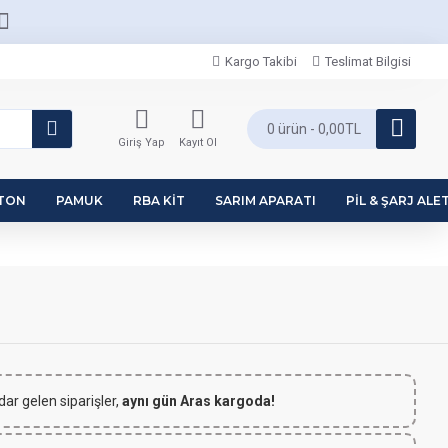
Kargo Takibi
Teslimat Bilgisi
0 ürün - 0,00TL
Giriş Yap
Kayıt Ol
PTON
PAMUK
RBA KIT
SARIM APARATI
PIL & ŞARJ ALET
dar gelen siparişler,
aynı gün Aras kargoda!