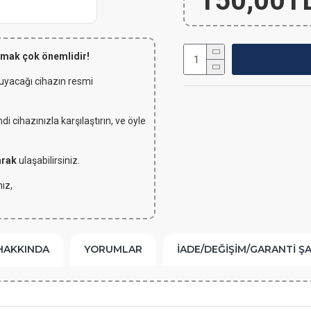
150,00T
lmak çok önemlidir!
 uyacağı cihazın resmi
 cihazınızla karşılaştırın, ve öyle
arak
ulaşabilirsiniz.
ız,
HAKKINDA
YORUMLAR
İADE/DEĞIŞIM/GARANTI Ş