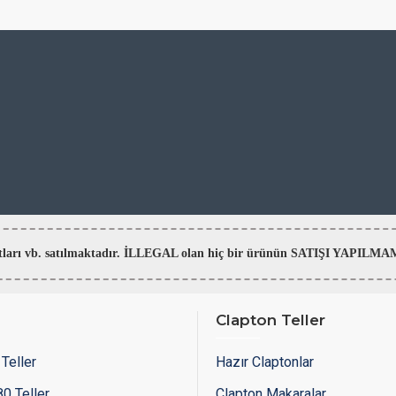
aratları vb. satılmaktadır. İLLEGAL olan hiç bir ürünün SATIŞI YAPI
Clapton Teller
Teller
Hazır Claptonlar
0 Teller
Clapton Makaralar