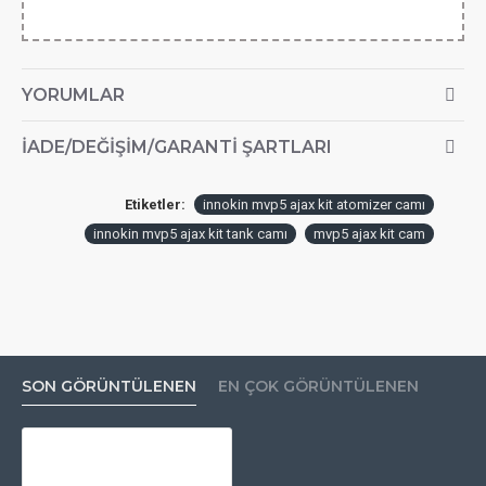
YORUMLAR
İADE/DEĞIŞIM/GARANTI ŞARTLARI
Etiketler:
innokin mvp5 ajax kit atomizer camı
innokin mvp5 ajax kit tank camı
mvp5 ajax kit cam
SON GÖRÜNTÜLENEN
EN ÇOK GÖRÜNTÜLENEN