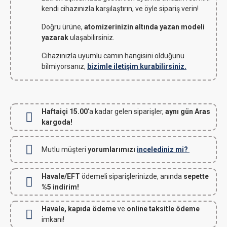
kendi cihazınızla karşılaştırın, ve öyle sipariş verin!
Doğru ürüne,
atomizerinizin altında yazan modeli
yazarak
ulaşabilirsiniz.
Cihazınızla uyumlu camın hangisini olduğunu
bilmiyorsanız,
bizimle iletişim kurabilirsiniz.
Haftaiçi 15.00
'a kadar gelen siparişler,
aynı gün Aras
kargoda!
Mutlu müşteri
yorumlarımızı
incelediniz mi?
Havale/EFT
ödemeli siparişlerinizde, anında
sepette
%5 indirim!
Havale, kapıda ödeme
ve
online taksitle ödeme
imkanı!