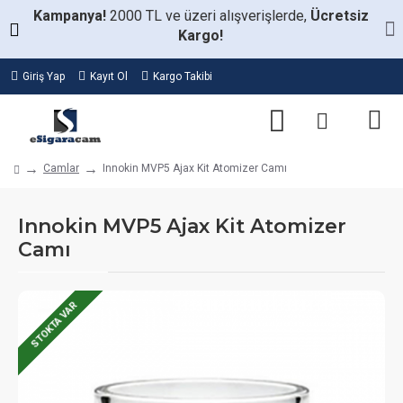
Kampanya!
2000 TL ve üzeri alışverişlerde,
Ücretsiz
Kargo!
Giriş Yap
Kayıt Ol
Kargo Takibi
Camlar
Innokin MVP5 Ajax Kit Atomizer Camı
Innokin MVP5 Ajax Kit Atomizer
Camı
STOKTA VAR