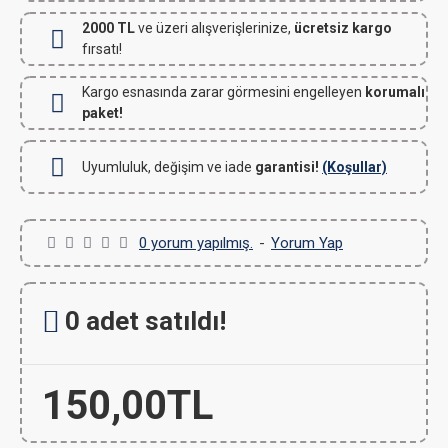
2000 TL
ve üzeri alışverişlerinize,
ücretsiz kargo
fırsatı!
Kargo esnasında zarar görmesini engelleyen
korumalı
paket!
Uyumluluk, değişim ve iade
garantisi!
(Koşullar)
0 yorum yapılmış.
-
Yorum Yap
0 adet satıldı!
150,00TL