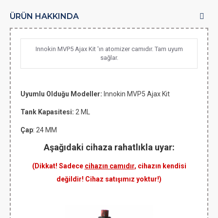
ÜRÜN HAKKINDA
Innokin MVP5 Ajax Kit 'ın atomizer camıdır. Tam uyum
sağlar.
Uyumlu Olduğu Modeller:
Innokin
MVP5 Ajax Kit
Tank Kapasitesi:
2 ML
Çap
: 24 MM
Aşağıdaki cihaza rahatlıkla uyar:
(Dikkat! Sadece
cihazın camıdır
, cihazın kendisi
değildir! Cihaz satışımız yoktur!)