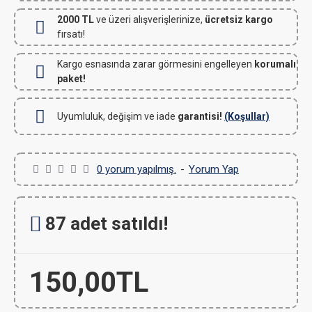
2000 TL
ve üzeri alışverişlerinize,
ücretsiz kargo
fırsatı!
Kargo esnasında zarar görmesini engelleyen
korumalı
paket!
Uyumluluk, değişim ve iade
garantisi!
(Koşullar)
0 yorum yapılmış.
-
Yorum Yap
87 adet satıldı!
150,00TL