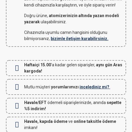
kendi cihazınızla karşılaştırın, ve öyle sipariş verin!
Doğru ürüne,
atomizerinizin altında yazan modeli
yazarak
ulaşabilirsiniz.
Cihazınızla uyumlu camın hangisini olduğunu
bilmiyorsanız,
bizimle iletişim kurabilirsiniz.
Haftaiçi 15.00
'a kadar gelen siparişler,
aynı gün Aras
kargoda!
Mutlu müşteri
yorumlarımızı
incelediniz mi?
Havale/EFT
ödemeli siparişlerinizde, anında
sepette
%5 indirim!
Havale, kapıda ödeme
ve
online taksitle ödeme
imkanı!