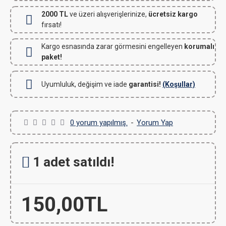
2000 TL
ve üzeri alışverişlerinize,
ücretsiz kargo
fırsatı!
Kargo esnasında zarar görmesini engelleyen
korumalı
paket!
Uyumluluk, değişim ve iade
garantisi!
(Koşullar)
0 yorum yapılmış.
-
Yorum Yap
1 adet satıldı!
150,00TL