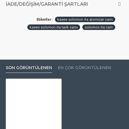
İADE/DEĞIŞIM/GARANTI ŞARTLARI
Etiketler:
kaees solomon rta atomizer camı
kaees solomon rta tank camı
solomon rta cam
SON GÖRÜNTÜLENEN
EN ÇOK GÖRÜNTÜLENEN