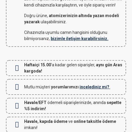
kendi cihazınızla karşılaştırın, ve öyle sipariş verin!
Doğru ürüne,
atomizerinizin altında yazan modeli
yazarak
ulaşabilirsiniz.
Cihazınızla uyumlu camın hangisini olduğunu
bilmiyorsanız,
bizimle iletişim kurabilirsiniz.
Haftaiçi 15.00
'a kadar gelen siparişler,
aynı gün Aras
kargoda!
Mutlu müşteri
yorumlarımızı
incelediniz mi?
Havale/EFT
ödemeli siparişlerinizde, anında
sepette
%5 indirim!
Havale, kapıda ödeme
ve
online taksitle ödeme
imkanı!