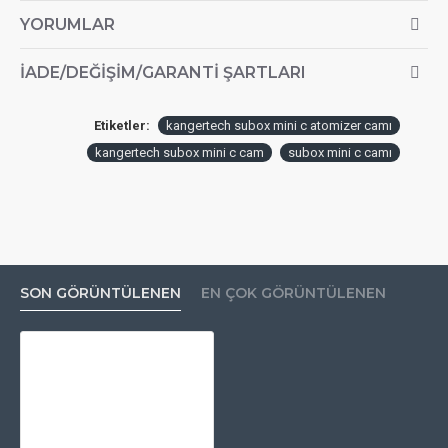
YORUMLAR
İADE/DEĞIŞIM/GARANTI ŞARTLARI
Etiketler:
kangertech subox mini c atomizer camı
kangertech subox mini c cam
subox mini c camı
SON GÖRÜNTÜLENEN
EN ÇOK GÖRÜNTÜLENEN