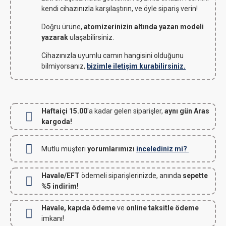
kendi cihazınızla karşılaştırın, ve öyle sipariş verin!
Doğru ürüne,
atomizerinizin altında yazan modeli
yazarak
ulaşabilirsiniz.
Cihazınızla uyumlu camın hangisini olduğunu
bilmiyorsanız,
bizimle iletişim kurabilirsiniz.
Haftaiçi 15.00
'a kadar gelen siparişler,
aynı gün Aras
kargoda!
Mutlu müşteri
yorumlarımızı
incelediniz mi?
Havale/EFT
ödemeli siparişlerinizde, anında
sepette
%5 indirim!
Havale, kapıda ödeme
ve
online taksitle ödeme
imkanı!