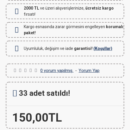
2000 TL
ve üzeri alışverişlerinize,
ücretsiz kargo
fırsatı!
Kargo esnasında zarar görmesini engelleyen
korumalı
paket!
Uyumluluk, değişim ve iade
garantisi!
(Koşullar)
0 yorum yapılmış.
-
Yorum Yap
33 adet satıldı!
150,00TL