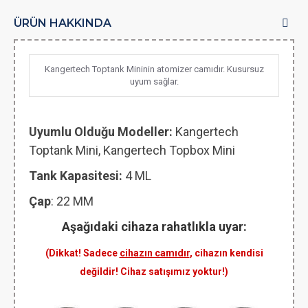
ÜRÜN HAKKINDA
Kangertech Toptank Mininin atomizer camıdır. Kusursuz
uyum sağlar.
Uyumlu Olduğu Modeller:
Kangertech
Toptank Mini, Kangertech T
opbox Mini
Tank Kapasitesi:
4 ML
Çap
: 22 MM
Aşağıdaki cihaza rahatlıkla uyar:
(Dikkat! Sadece
cihazın camıdır
, cihazın kendisi
değildir! Cihaz satışımız yoktur!)