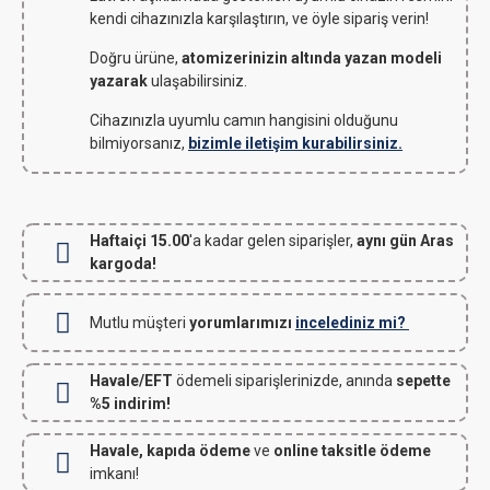
kendi cihazınızla karşılaştırın, ve öyle sipariş verin!
Doğru ürüne,
atomizerinizin altında yazan modeli
yazarak
ulaşabilirsiniz.
Cihazınızla uyumlu camın hangisini olduğunu
bilmiyorsanız,
bizimle iletişim kurabilirsiniz.
Haftaiçi 15.00
'a kadar gelen siparişler,
aynı gün Aras
kargoda!
Mutlu müşteri
yorumlarımızı
incelediniz mi?
Havale/EFT
ödemeli siparişlerinizde, anında
sepette
%5 indirim!
Havale, kapıda ödeme
ve
online taksitle ödeme
imkanı!