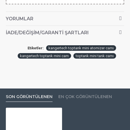
YORUMLAR
İADE/DEĞIŞIM/GARANTI ŞARTLARI
Etiketler:
kangertech toptank mini atomizer camı
kangertech toptank mini cam
toptank mini tank camı
SON GÖRÜNTÜLENEN
EN ÇOK GÖRÜNTÜLENEN