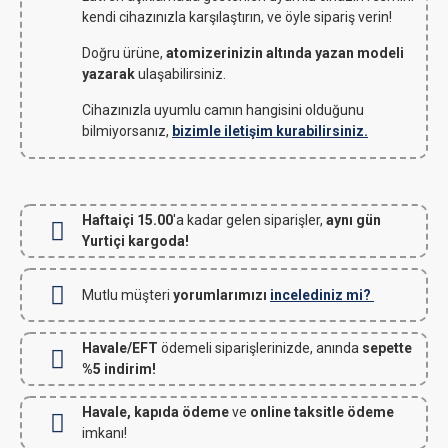
kendi cihazınızla karşılaştırın, ve öyle sipariş verin!
Doğru ürüne,
atomizerinizin altında yazan modeli
yazarak
ulaşabilirsiniz.
Cihazınızla uyumlu camın hangisini olduğunu
bilmiyorsanız,
bizimle iletişim kurabilirsiniz.
Haftaiçi 15.00
'a kadar gelen siparişler,
aynı gün
Yurtiçi kargoda!
Mutlu müşteri
yorumlarımızı
incelediniz mi?
Havale/EFT
ödemeli siparişlerinizde, anında
sepette
%5 indirim!
Havale, kapıda ödeme
ve
online taksitle ödeme
imkanı!