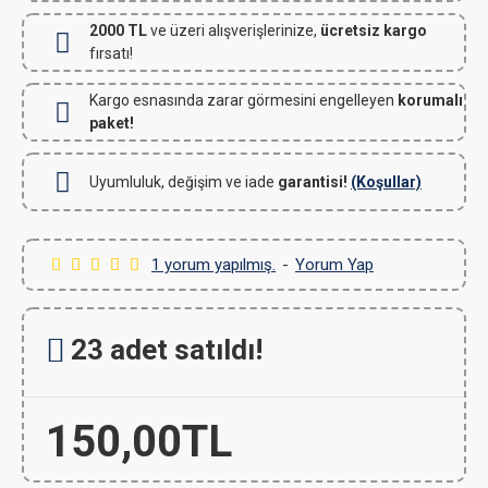
2000 TL
ve üzeri alışverişlerinize,
ücretsiz kargo
fırsatı!
Kargo esnasında zarar görmesini engelleyen
korumalı
paket!
Uyumluluk, değişim ve iade
garantisi!
(Koşullar)
1 yorum yapılmış.
-
Yorum Yap
23 adet satıldı!
150,00TL