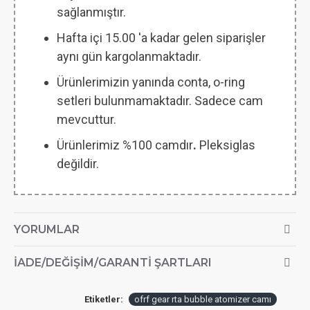
sağlanmıştır.
Hafta içi 15.00 'a kadar gelen siparişler
aynı gün kargolanmaktadır.
Ürünlerimizin yanında conta, o-ring
setleri bulunmamaktadır. Sadece cam
mevcuttur.
Ürünlerimiz %100 camdır
.
Pleksiglas
değildir.
YORUMLAR
İADE/DEĞIŞIM/GARANTI ŞARTLARI
Etiketler:
ofrf gear rta bubble atomizer camı