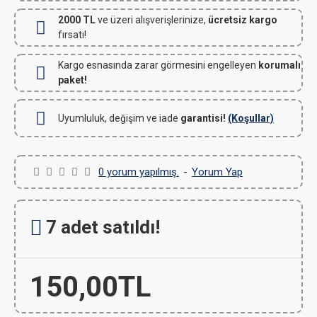
2000 TL
ve üzeri alışverişlerinize,
ücretsiz kargo
fırsatı!
Kargo esnasında zarar görmesini engelleyen
korumalı
paket!
Uyumluluk, değişim ve iade
garantisi!
(Koşullar)
0 yorum yapılmış.
-
Yorum Yap
7 adet satıldı!
150,00TL