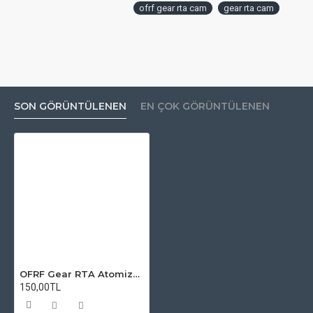
ofrf gear rta cam
gear rta cam
SON GÖRÜNTÜLENEN
EN ÇOK GÖRÜNTÜLENEN
OFRF Gear RTA Atomizer Camı
150,00TL