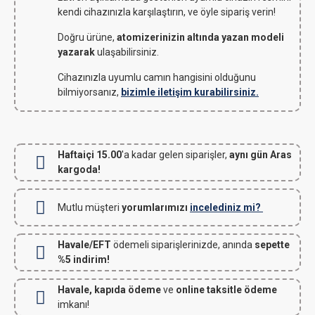
kendi cihazınızla karşılaştırın, ve öyle sipariş verin!
Doğru ürüne,
atomizerinizin altında yazan modeli
yazarak
ulaşabilirsiniz.
Cihazınızla uyumlu camın hangisini olduğunu
bilmiyorsanız,
bizimle iletişim kurabilirsiniz.
Haftaiçi 15.00
'a kadar gelen siparişler,
aynı gün Aras
kargoda!
Mutlu müşteri
yorumlarımızı
incelediniz mi?
Havale/EFT
ödemeli siparişlerinizde, anında
sepette
%5 indirim!
Havale, kapıda ödeme
ve
online taksitle ödeme
imkanı!