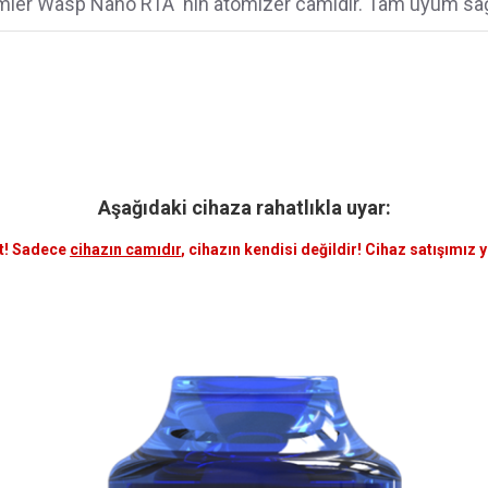
ier Wasp Nano RTA 'nın atomizer camıdır. Tam uyum sağ
Aşağıdaki cihaza rahatlıkla uyar:
t! Sadece
cihazın camıdır
, cihazın kendisi değildir! Cihaz satışımız 