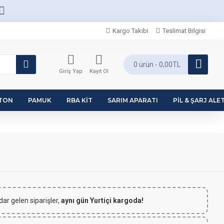
Kargo Takibi
Teslimat Bilgisi
0 ürün - 0,00TL
Giriş Yap
Kayıt Ol
PTON
PAMUK
RBA KIT
SARIM APARATI
PIL & ŞARJ ALET
dar gelen siparişler,
aynı gün Yurtiçi kargoda!