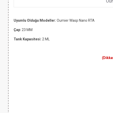
Oum
Uyumlu Olduğu Modeller:
Oumier Wasp Nano RTA
Çap
: 23 MM
Tank Kapasitesi:
2 ML
(Dikka