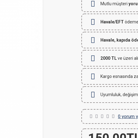
Mutlu müşteri
yoru
Havale/EFT
ödemeli
Havale, kapıda ö
2000 TL
ve üzeri al
Kargo esnasında za
Uyumluluk, değişim
0 yorum y