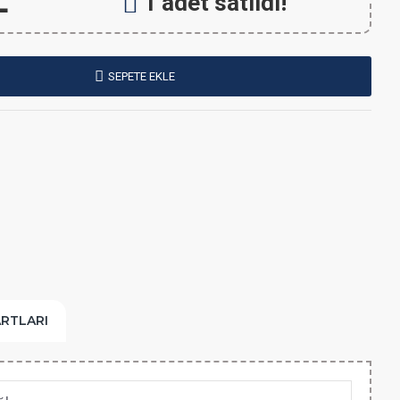
L
1 adet satıldı!
SEPETE EKLE
ARTLARI