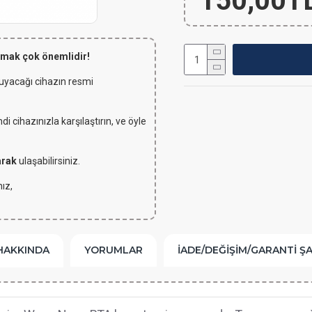
150,00T
lmak çok önemlidir!
 uyacağı cihazın resmi
 cihazınızla karşılaştırın, ve öyle
arak
ulaşabilirsiniz.
ız,
HAKKINDA
YORUMLAR
İADE/DEĞIŞIM/GARANTI Ş