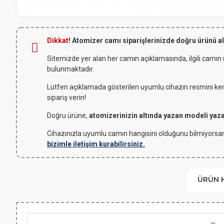
Dikkat!
Atomizer camı siparişlerinizde doğru ürünü a
Sitemizde yer alan her camın açıklamasında, ilgili camın
bulunmaktadır.
Lütfen açıklamada gösterilen uyumlu cihazın resmini kendi
sipariş verin!
Doğru ürüne,
atomizerinizin altında yazan modeli yaz
Cihazınızla uyumlu camın hangisini olduğunu bilmiyorsan
bizimle iletişim kurabilirsiniz.
ÜRÜN 