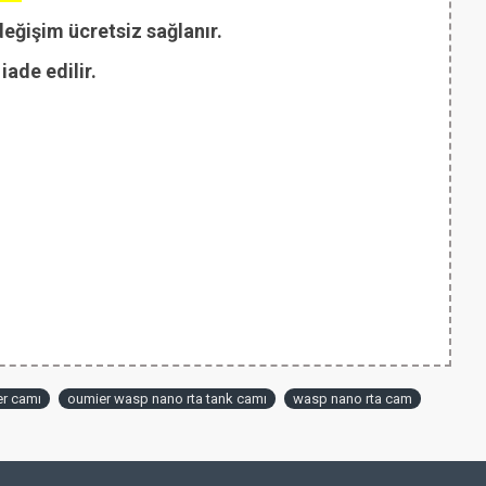
değişim ücretsiz sağlanır.
ade edilir.
er camı
oumier wasp nano rta tank camı
wasp nano rta cam