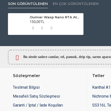
SON GÖRÜNTÜLENEN
EN ÇOK GÖRÜNTÜLENEN
Oumier Wasp Nano RTA Atomizer Camı
150,00TL
Bu sitede sadece camlar,
tel, pamuk, drip tip, sarım ap
Sözleşmeler
Teller
Teslimat Bilgisi
Kanthal A1 
Mesafeli Satış Sözleşmesi
Nichrome 8
Garanti / İptal / İade Koşulları
SS316L Te