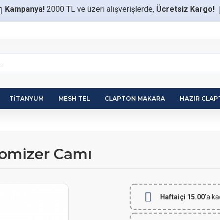
Kampanya!
2000 TL ve üzeri alışverişlerde,
Ücretsiz Kargo!
TITANYUM
MESH TEL
CLAPTON MAKARA
HAZIR CLA
omizer Camı
Haftaiçi 15.00
'a ka