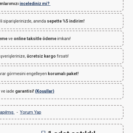
mlarımızı
incelediniz mi?
 siparişlerinizde, anında
sepette %5 indirim!
deme
ve
online taksitle ödeme
imkanı!
ışverişlerinize,
ücretsiz kargo
fırsatı!
rar görmesini engelleyen
korumalı paket!
 ve iade
garantisi!
(Koşullar)
apılmış.
-
Yorum Yap