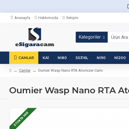
Anasayfa
Hakkımızda
İletişim
Kategoriler
CAMLAR
KA1
NI80
SS316L
NI90
NI200
Camlar
Oumier Wasp Nano RTA Atomizer Camı
Oumier Wasp Nano RTA At
STOKTA VAR