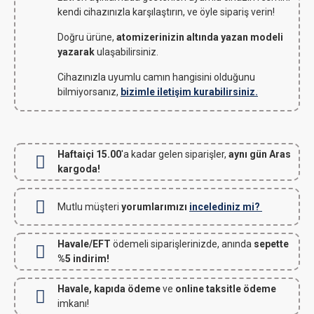
kendi cihazınızla karşılaştırın, ve öyle sipariş verin!
Doğru ürüne,
atomizerinizin altında yazan modeli
yazarak
ulaşabilirsiniz.
Cihazınızla uyumlu camın hangisini olduğunu
bilmiyorsanız,
bizimle iletişim kurabilirsiniz.
Haftaiçi 15.00
'a kadar gelen siparişler,
aynı gün Aras
kargoda!
Mutlu müşteri
yorumlarımızı
incelediniz mi?
Havale/EFT
ödemeli siparişlerinizde, anında
sepette
%5 indirim!
Havale, kapıda ödeme
ve
online taksitle ödeme
imkanı!