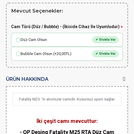
Mevcut Seçenekler:
Cam Türü (Düz / Bubble) - (İkiside Cihaz İle Uyumludur)
Düz Cam Olsun
✔ Stokta Var
Bubble Cam Olsun (+20,00TL)
✔ Stokta Var
ÜRÜN HAKKINDA
Fatality M25 'in atomizer camıdır. Kusursuz uyum sağlar.
İki çeşit camı mevcuttur:
- QP Desing Fatality M25 RTA Düz Cam