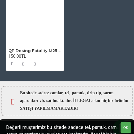
QP Desing Fatality M25 RTA Atomizer Camı
150,00TL
Bu sitede sadece camlar,
tel, pamuk, drip tip, sarım
aparatları vb. satılmaktadır. İLLEGAL olan hiç bir ürünün
SATIŞI YAPILMAMAKTADIR!
Değerli müşterimiz bu sitede sadece tel, pamuk, cam,
OK
Copyright © 2022 - esigaracam.com | Tüm hakları saklıdır.