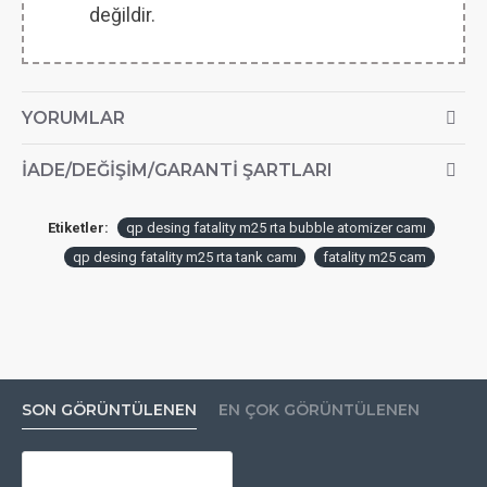
değildir.
YORUMLAR
İADE/DEĞIŞIM/GARANTI ŞARTLARI
Etiketler:
qp desing fatality m25 rta bubble atomizer camı
qp desing fatality m25 rta tank camı
fatality m25 cam
SON GÖRÜNTÜLENEN
EN ÇOK GÖRÜNTÜLENEN