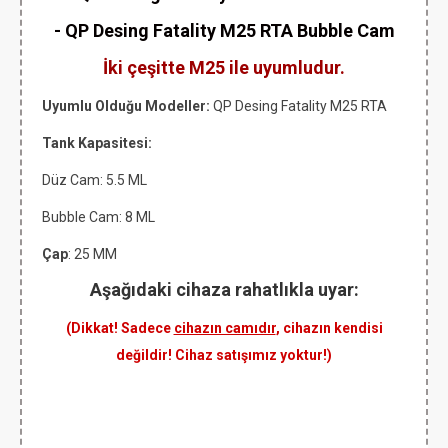
- QP Desing Fatality M25 RTA Bubble Cam
İki çeşitte M25 ile uyumludur.
Uyumlu Olduğu Modeller:
QP Desing Fatality M25 RTA
Tank Kapasitesi:
Düz Cam: 5.5 ML
Bubble Cam: 8 ML
Çap
: 25 MM
Aşağıdaki cihaza rahatlıkla uyar:
(Dikkat! Sadece
cihazın camıdır
, cihazın kendisi
değildir! Cihaz satışımız yoktur!)