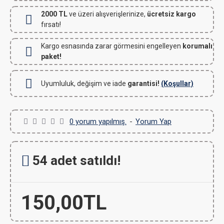
2000 TL
ve üzeri alışverişlerinize,
ücretsiz kargo
fırsatı!
Kargo esnasında zarar görmesini engelleyen
korumalı
paket!
Uyumluluk, değişim ve iade
garantisi!
(Koşullar)
0 yorum yapılmış.
-
Yorum Yap
54 adet satıldı!
150,00TL