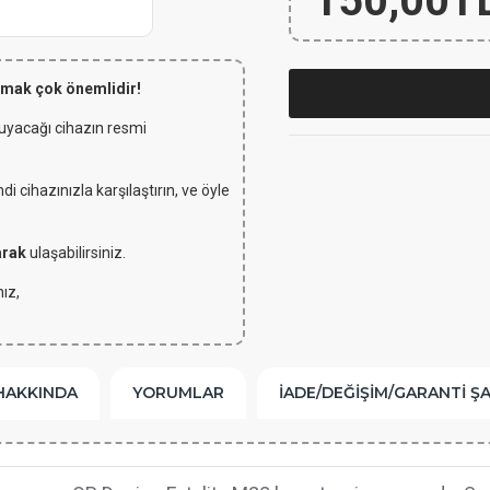
150,00T
lmak çok önemlidir!
 uyacağı cihazın resmi
 cihazınızla karşılaştırın, ve öyle
arak
ulaşabilirsiniz.
ız,
HAKKINDA
YORUMLAR
İADE/DEĞIŞIM/GARANTI Ş