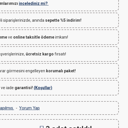
mlarımızı
incelediniz mi?
 siparişlerinizde, anında
sepette %5 indirim!
deme
ve
online taksitle ödeme
imkanı!
ışverişlerinize,
ücretsiz kargo
fırsatı!
rar görmesini engelleyen
korumalı paket!
 ve iade
garantisi!
(Koşullar)
apılmış.
-
Yorum Yap