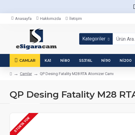
Anasayfa
Hakkımızda
İletişim
Kategoriler
CAMLAR
KA1
NI80
SS316L
NI90
NI200
Camlar
QP Desing Fatality M28 RTA Atomizer Camı
QP Desing Fatality M28 RT
STOKTA YOK
STOKTA VAR