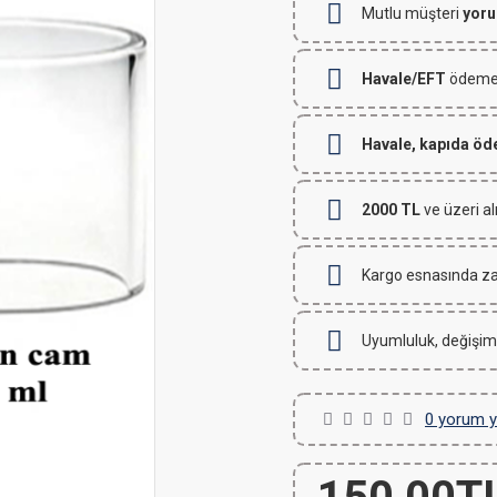
Mutlu müşteri
yoru
Havale/EFT
ödemeli
Havale, kapıda ö
2000 TL
ve üzeri al
Kargo esnasında za
Uyumluluk, değişim
0 yorum y