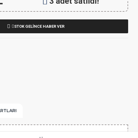
L
3 adet satıldı!
STOK GELİNCE HABER VER
ARTLARI