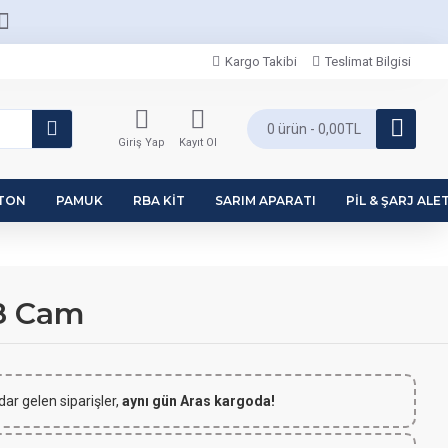
Kargo Takibi
Teslimat Bilgisi
0 ürün - 0,00TL
Giriş Yap
Kayıt Ol
PTON
PAMUK
RBA KIT
SARIM APARATI
PIL & ŞARJ ALET
28 Cam
dar gelen siparişler,
aynı gün Aras kargoda!