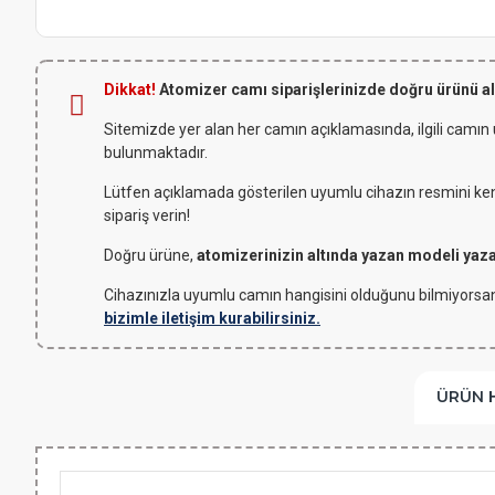
Dikkat!
Atomizer camı siparişlerinizde doğru ürünü a
Sitemizde yer alan her camın açıklamasında, ilgili camın
bulunmaktadır.
Lütfen açıklamada gösterilen uyumlu cihazın resmini kendi
sipariş verin!
Doğru ürüne,
atomizerinizin altında yazan modeli yaz
Cihazınızla uyumlu camın hangisini olduğunu bilmiyorsan
bizimle iletişim kurabilirsiniz.
ÜRÜN 