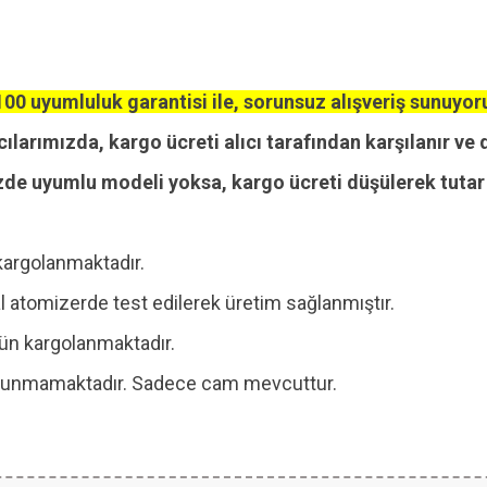
00 uyumluluk garantisi ile, sorunsuz alışveriş sunuyor
cılarımızda, kargo ücreti alıcı tarafından karşılanır ve 
zde uyumlu modeli yoksa, kargo ücreti düşülerek tutar i
kargolanmaktadır.
 atomizerde test edilerek üretim sağlanmıştır.
 gün kargolanmaktadır.
 bulunmamaktadır. Sadece cam mevcuttur.