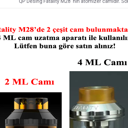
QP Desing Fatality M28 'nın atomizer camıdır. S