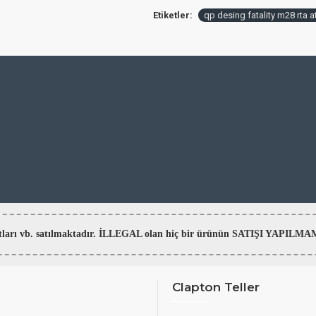
Etiketler:
qp desing fatality m28 rta 
aratları vb. satılmaktadır. İLLEGAL olan hiç bir ürünün SATIŞI YAPI
Clapton Teller