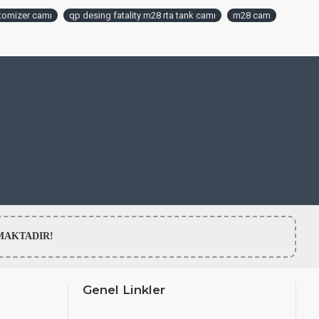
atomizer camı
qp desing fatality m28 rta tank camı
m28 cam
LMAMAKTADIR!
Genel Linkler