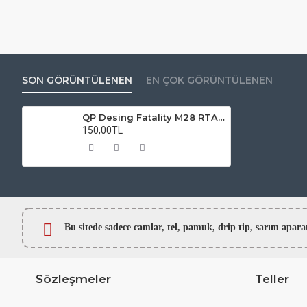
SON GÖRÜNTÜLENEN
EN ÇOK GÖRÜNTÜLENEN
QP Desing Fatality M28 RTA Atomizer Camı
150,00TL
Bu sitede sadece camlar,
tel, pamuk, drip tip, sarım ap
Sözleşmeler
Teller