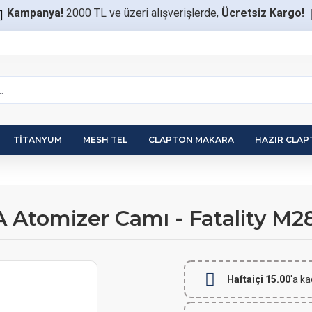
Kampanya!
2000 TL ve üzeri alışverişlerde,
Ücretsiz Kargo!
TITANYUM
MESH TEL
CLAPTON MAKARA
HAZIR CLA
A Atomizer Camı - Fatality M
Haftaiçi 15.00
'a ka