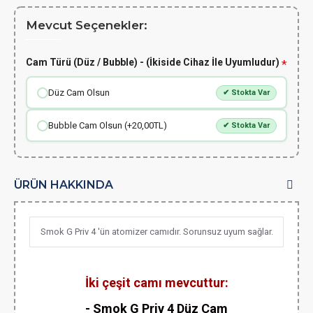
Mevcut Seçenekler:
Cam Türü (Düz / Bubble) - (İkiside Cihaz İle Uyumludur)
Düz Cam Olsun
✔ Stokta Var
Bubble Cam Olsun (+20,00TL)
✔ Stokta Var
ÜRÜN HAKKINDA
Smok G Priv 4 'ün atomizer camıdır. Sorunsuz uyum sağlar.
İki çeşit camı mevcuttur:
- Smok G Priv 4 Düz Cam