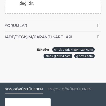
değildir.
YORUMLAR
İADE/DEĞIŞIM/GARANTI ŞARTLARI
Etiketler:
smok g priv 4 atomizer camı
smok g priv 4 cam
g priv 4 cam
SON GÖRÜNTÜLENEN
EN ÇOK GÖRÜNTÜLENEN