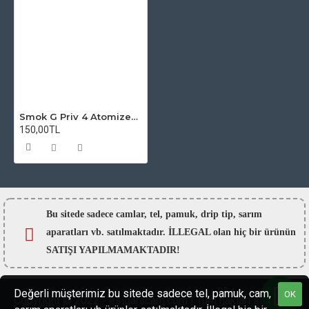
Smok G Priv 4 Atomizer Camı
150,00TL
Bu sitede sadece camlar,
tel, pamuk, drip tip, sarım
aparatları vb. satılmaktadır. İLLEGAL olan hiç bir ürünün
SATIŞI YAPILMAMAKTADIR!
Değerli müşterimiz bu sitede sadece tel, pamuk, cam,
OK
Copyright © 2022 - esigaracam.com | Tüm hakları saklıdır.