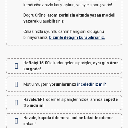
kendi cihazınızla karşılaştırın, ve öyle sipariş verin!
Doğru ürüne,
atomizerinizin altında yazan modeli
yazarak
ulaşabilirsiniz.
Cihazınızla uyumlu camın hangisini olduğunu
bilmiyorsanız,
bizimle iletişim kurabilirsiniz.
Haftaiçi 15.00
'a kadar gelen siparişler,
aynı gün Aras
kargoda!
Mutlu müşteri
yorumlarımızı
incelediniz mi?
Havale/EFT
ödemeli siparişlerinizde, anında
sepette
%5 indirim!
Havale, kapıda ödeme
ve
online taksitle ödeme
imkanı!