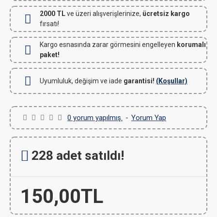
2000 TL
ve üzeri alışverişlerinize,
ücretsiz kargo
fırsatı!
Kargo esnasında zarar görmesini engelleyen
korumalı
paket!
Uyumluluk, değişim ve iade
garantisi!
(Koşullar)
0 yorum yapılmış.
-
Yorum Yap
228 adet satıldı!
150,00TL