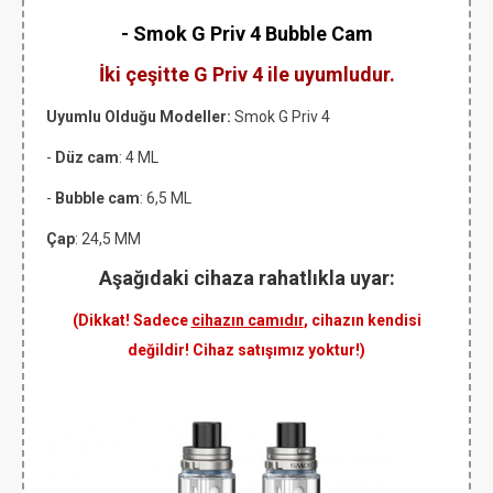
-
Smok G Priv 4 Bubble
Cam
İki çeşitte G Priv 4 ile uyumludur.
Uyumlu Olduğu Modeller:
Smok G Priv 4
-
Düz cam
: 4 ML
-
Bubble cam
: 6,5 ML
Çap
: 24,5 MM
Aşağıdaki cihaza rahatlıkla uyar:
(Dikkat! Sadece
cihazın camıdır
, cihazın kendisi
değildir! Cihaz satışımız yoktur!)