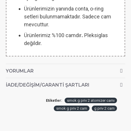
Ürünlerimizin yanında conta, o-ring
setleri bulunmamaktadır. Sadece cam
mevcuttur.
Ürünlerimiz %100 camdır
.
Pleksiglas
değildir.
YORUMLAR
İADE/DEĞIŞIM/GARANTI ŞARTLARI
Etiketler:
smok g priv 2 atomizer camı
smok g priv 2 cam
g priv 2 cam