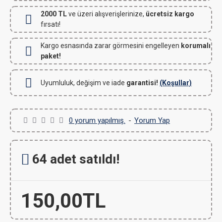
2000 TL
ve üzeri alışverişlerinize,
ücretsiz kargo
fırsatı!
Kargo esnasında zarar görmesini engelleyen
korumalı
paket!
Uyumluluk, değişim ve iade
garantisi!
(Koşullar)
0 yorum yapılmış.
-
Yorum Yap
64 adet satıldı!
150,00TL