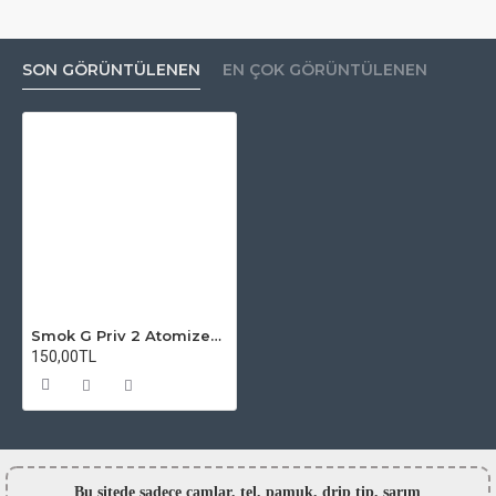
SON GÖRÜNTÜLENEN
EN ÇOK GÖRÜNTÜLENEN
Smok G Priv 2 Atomizer Camı
150,00TL
Bu sitede sadece camlar,
tel, pamuk, drip tip, sarım