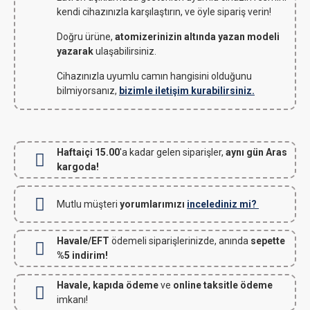
kendi cihazınızla karşılaştırın, ve öyle sipariş verin!
Doğru ürüne,
atomizerinizin altında yazan modeli
yazarak
ulaşabilirsiniz.
Cihazınızla uyumlu camın hangisini olduğunu
bilmiyorsanız,
bizimle iletişim kurabilirsiniz.
Haftaiçi 15.00
'a kadar gelen siparişler,
aynı gün Aras
kargoda!
Mutlu müşteri
yorumlarımızı
incelediniz mi?
Havale/EFT
ödemeli siparişlerinizde, anında
sepette
%5 indirim!
Havale, kapıda ödeme
ve
online taksitle ödeme
imkanı!