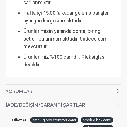
sağlanmıştır.
Hafta içi 15.00 'a kadar gelen siparişler
aynı gün kargolanmaktadır.
Ürünlerimizin yanında conta, o-ring
setleri bulunmamaktadır. Sadece cam
mevcuttur.
Ürünlerimiz %100 camdır
.
Pleksiglas
değildir.
YORUMLAR
İADE/DEĞIŞIM/GARANTI ŞARTLARI
Etiketler:
smok q box atomizer camı
smok q box cami