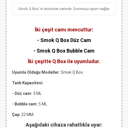
Smok Q Box 'ın atomizer camıdır. Sorunsuz uyum sağlar.
İki çeşit camı mevcuttur:
- Smok Q Box Düz Cam
-
Smok Q Box
Bubble Cam
İki çeşitte Q Box ile uyumludur.
Uyumlu Olduğu Modeller:
Smok Q Box
Tank Kapasitesi:
- Düz cam:
3 ML
- Bubble cam:
5 ML
Çap
: 22 MM
Aşağıdaki cihaza rahatlıkla uyar: