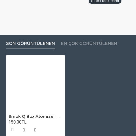
q box tank camı
SON GÖRÜNTÜLENEN
EN ÇOK GÖRÜNTÜLENEN
Smok Q Box Atomizer Camı
150,00TL