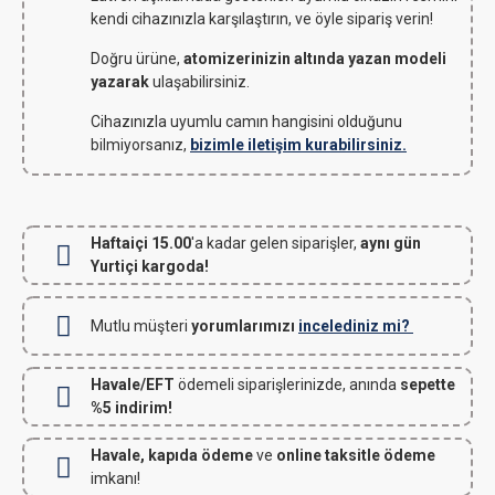
kendi cihazınızla karşılaştırın, ve öyle sipariş verin!
Doğru ürüne,
atomizerinizin altında yazan modeli
yazarak
ulaşabilirsiniz.
Cihazınızla uyumlu camın hangisini olduğunu
bilmiyorsanız,
bizimle iletişim kurabilirsiniz.
Haftaiçi 15.00
'a kadar gelen siparişler,
aynı gün
Yurtiçi kargoda!
Mutlu müşteri
yorumlarımızı
incelediniz mi?
Havale/EFT
ödemeli siparişlerinizde, anında
sepette
%5 indirim!
Havale, kapıda ödeme
ve
online taksitle ödeme
imkanı!