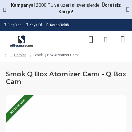
Kampanya!
2000 TL ve üzeri alışverişlerde,
Ücretsiz
Kargo!
Giriş Yap
Kayıt Ol
Kargo Takibi
Camlar
Smok Q Box Atomizer Camı
Smok Q Box Atomizer Camı - Q Box
Cam
STOKTA VAR