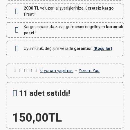
2000 TL
ve üzeri alışverişlerinize,
ücretsiz kargo
fırsatı!
Kargo esnasında zarar görmesini engelleyen
korumalı
paket!
Uyumluluk, değişim ve iade
garantisi!
(Koşullar)
0 yorum yapılmış.
-
Yorum Yap
11 adet satıldı!
150,00TL