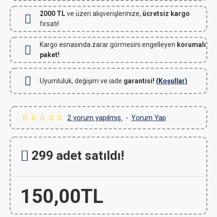
2000 TL
ve üzeri alışverişlerinize,
ücretsiz kargo
fırsatı!
Kargo esnasında zarar görmesini engelleyen
korumalı
paket!
Uyumluluk, değişim ve iade
garantisi!
(Koşullar)
2 yorum yapılmış.
-
Yorum Yap
299 adet satıldı!
150,00TL