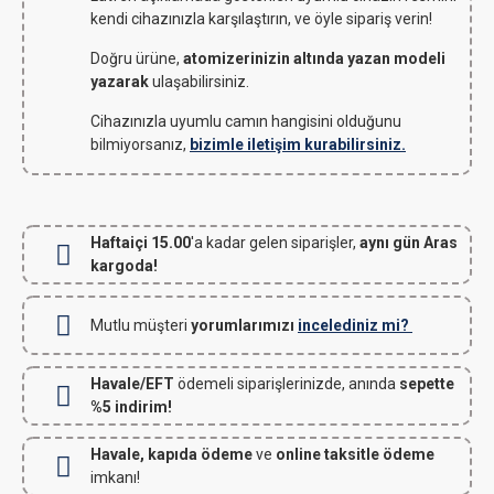
kendi cihazınızla karşılaştırın, ve öyle sipariş verin!
Doğru ürüne,
atomizerinizin altında yazan modeli
yazarak
ulaşabilirsiniz.
Cihazınızla uyumlu camın hangisini olduğunu
bilmiyorsanız,
bizimle iletişim kurabilirsiniz.
Haftaiçi 15.00
'a kadar gelen siparişler,
aynı gün Aras
kargoda!
Mutlu müşteri
yorumlarımızı
incelediniz mi?
Havale/EFT
ödemeli siparişlerinizde, anında
sepette
%5 indirim!
Havale, kapıda ödeme
ve
online taksitle ödeme
imkanı!