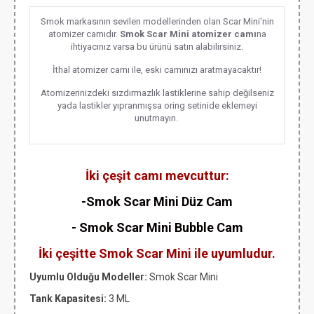
Smok markasının sevilen modellerinden olan Scar Mini'nin
atomizer camıdır.
Smok Scar Mini atomizer camı
na
ihtiyacınız varsa bu ürünü satın alabilirsiniz.
İthal atomizer camı ile, eski camınızı aratmayacaktır!
Atomizerinizdeki sızdırmazlık lastiklerine sahip değilseniz
yada lastikler yıpranmışsa oring setinide eklemeyi
unutmayın.
İki çeşit camı mevcuttur:
-Smok Scar Mini Düz Cam
- Smok Scar Mini Bubble Cam
İki çeşitte Smok Scar Mini ile uyumludur.
Uyumlu Olduğu Modeller:
Smok Scar Mini
Tank Kapasitesi:
3 ML