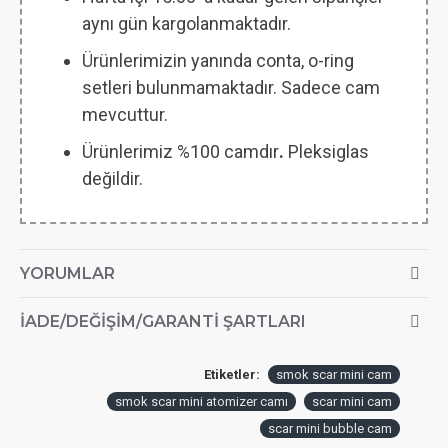
aynı gün kargolanmaktadır.
Ürünlerimizin yanında conta, o-ring
setleri bulunmamaktadır. Sadece cam
mevcuttur.
Ürünlerimiz %100 camdır
.
Pleksiglas
değildir.
YORUMLAR
İADE/DEĞIŞIM/GARANTI ŞARTLARI
Etiketler:
smok scar mini cam
smok scar mini atomizer camı
scar mini cam
scar mini bubble cam