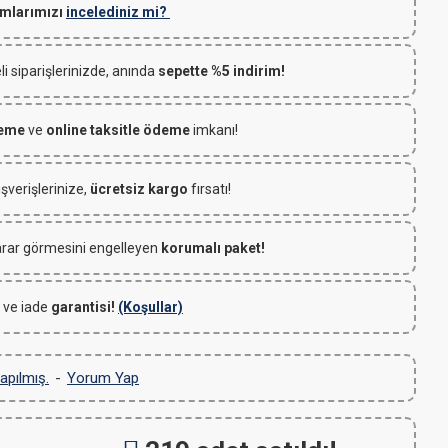
mlarımızı
incelediniz mi?
 siparişlerinizde, anında
sepette %5 indirim!
deme
ve
online taksitle ödeme
imkanı!
ışverişlerinize,
ücretsiz kargo
fırsatı!
rar görmesini engelleyen
korumalı paket!
 ve iade
garantisi!
(Koşullar)
apılmış.
-
Yorum Yap