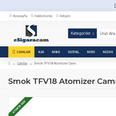
Anasayfa
Hakkımızda
İletişim
Kategoriler
CAMLAR
KA1
NI80
SS316L
NI90
NI200
Camlar
Smok TFV18 Atomizer Camı
Smok TFV18 Atomizer Camı
STOKTA VAR