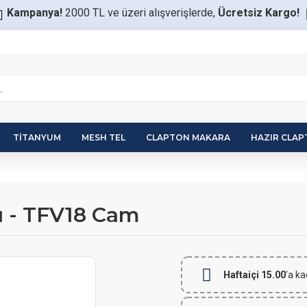
Kampanya!
2000 TL ve üzeri alışverişlerde,
Ücretsiz Kargo!
TITANYUM
MESH TEL
CLAPTON MAKARA
HAZIR CLA
 - TFV18 Cam
Haftaiçi 15.00
'a ka