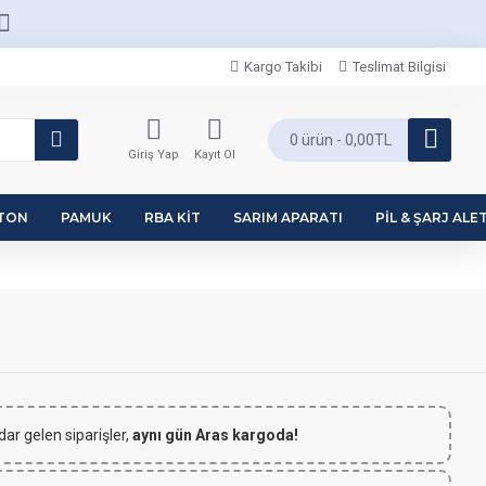
Kargo Takibi
Teslimat Bilgisi
0 ürün - 0,00TL
Giriş Yap
Kayıt Ol
PTON
PAMUK
RBA KIT
SARIM APARATI
PIL & ŞARJ ALET
dar gelen siparişler,
aynı gün Aras kargoda!