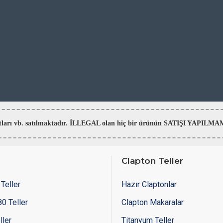
aratları vb. satılmaktadır. İLLEGAL olan hiç bir ürünün SATIŞI YAPI
Clapton Teller
Teller
Hazır Claptonlar
0 Teller
Clapton Makaralar
ller
Titanyum Teller