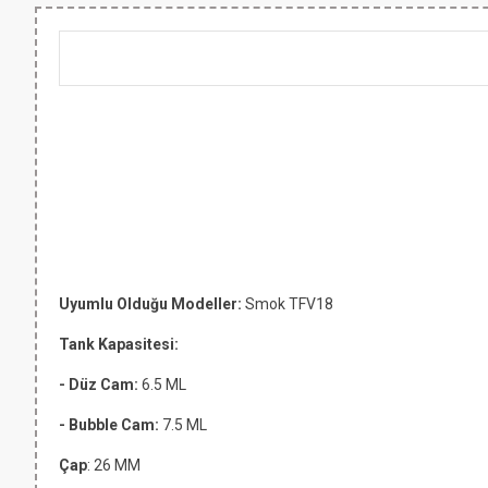
Uyumlu Olduğu Modeller:
Smok TFV18
Tank Kapasitesi:
- Düz Cam:
6.5 ML
- Bubble Cam:
7.5 ML
Çap
: 26 MM