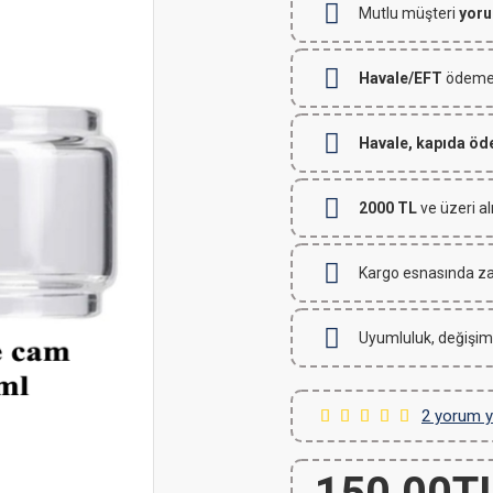
Mutlu müşteri
yoru
Havale/EFT
ödemeli
Havale, kapıda ö
2000 TL
ve üzeri al
Kargo esnasında za
Uyumluluk, değişim
2 yorum y