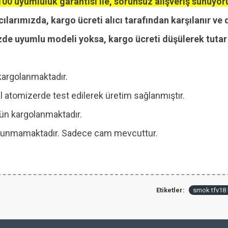
00 uyumluluk garantisi ile, sorunsuz alışveriş sunuyor
cılarımızda, kargo ücreti alıcı tarafından karşılanır ve 
zde uyumlu modeli yoksa, kargo ücreti düşülerek tutar i
kargolanmaktadır.
 atomizerde test edilerek üretim sağlanmıştır.
 gün kargolanmaktadır.
 bulunmamaktadır. Sadece cam mevcuttur.
Etiketler:
smok tfv18 