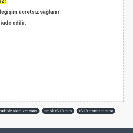
uz!
değişim ücretsiz sağlanır.
ade edilir.
bubble atomizer camı
smok tfv18 cam
tfv18 atomizer camı