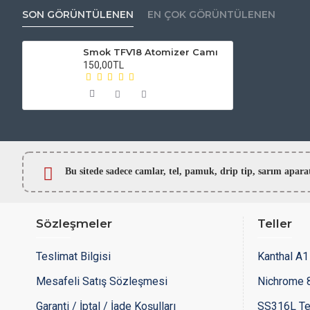
SON GÖRÜNTÜLENEN
EN ÇOK GÖRÜNTÜLENEN
Smok TFV18 Atomizer Camı
150,00TL
Bu sitede sadece camlar,
tel, pamuk, drip tip, sarım ap
Sözleşmeler
Teller
Teslimat Bilgisi
Kanthal A1 
Mesafeli Satış Sözleşmesi
Nichrome 8
Garanti / İptal / İade Koşulları
SS316L Te