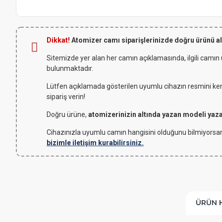
Dikkat!
Atomizer camı siparişlerinizde doğru ürünü a
Sitemizde yer alan her camın açıklamasında, ilgili camın
bulunmaktadır.
Lütfen açıklamada gösterilen uyumlu cihazın resmini kendi
sipariş verin!
Doğru ürüne,
atomizerinizin altında yazan modeli yaz
Cihazınızla uyumlu camın hangisini olduğunu bilmiyorsan
bizimle iletişim kurabilirsiniz.
ÜRÜN 