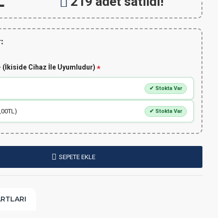
L
219 adet satıldı!
:
 (İkiside Cihaz İle Uyumludur)
✔ Stokta Var
,00TL)
✔ Stokta Var
SEPETE EKLE
ARTLARI