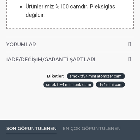
Ürünlerimiz %100 camdır
.
Pleksiglas
değildir.
YORUMLAR
İADE/DEĞIŞIM/GARANTI ŞARTLARI
Etiketler:
smok tfv4 mini atomizer camı
smok tfv4 mini tank camı
tfv4 mini cam
SON GÖRÜNTÜLENEN
EN ÇOK GÖRÜNTÜLENEN