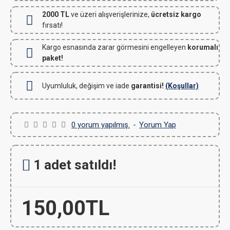
2000 TL
ve üzeri alışverişlerinize,
ücretsiz kargo
fırsatı!
Kargo esnasında zarar görmesini engelleyen
korumalı
paket!
Uyumluluk, değişim ve iade
garantisi!
(Koşullar)
0 yorum yapılmış.
-
Yorum Yap
1 adet satıldı!
150,00TL