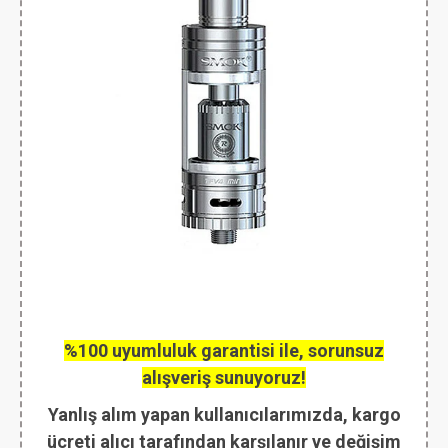
%100 uyumluluk garantisi ile, sorunsuz
alışveriş sunuyoruz!
Yanlış alım yapan kullanıcılarımızda, kargo
ücreti alıcı tarafından karşılanır ve değişim