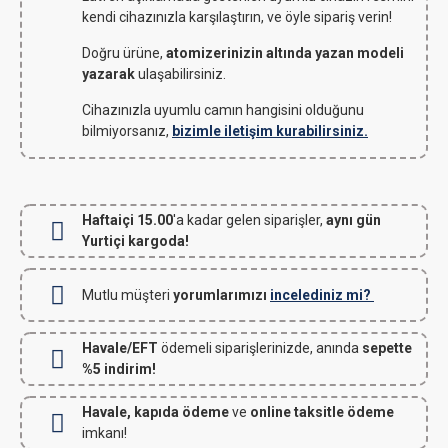
kendi cihazınızla karşılaştırın, ve öyle sipariş verin!
Doğru ürüne,
atomizerinizin altında yazan modeli
yazarak
ulaşabilirsiniz.
Cihazınızla uyumlu camın hangisini olduğunu
bilmiyorsanız,
bizimle iletişim kurabilirsiniz.
Haftaiçi 15.00
'a kadar gelen siparişler,
aynı gün
Yurtiçi kargoda!
Mutlu müşteri
yorumlarımızı
incelediniz mi?
Havale/EFT
ödemeli siparişlerinizde, anında
sepette
%5 indirim!
Havale, kapıda ödeme
ve
online taksitle ödeme
imkanı!