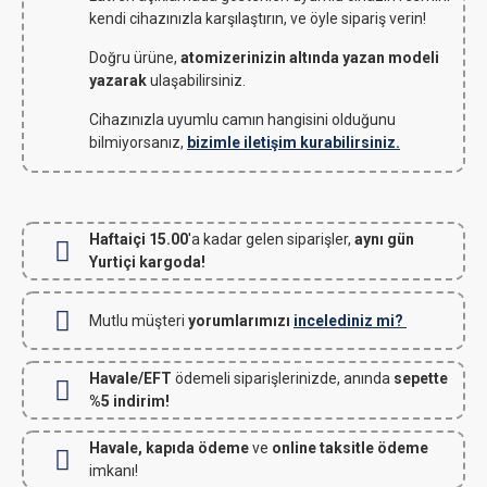
kendi cihazınızla karşılaştırın, ve öyle sipariş verin!
Doğru ürüne,
atomizerinizin altında yazan modeli
yazarak
ulaşabilirsiniz.
Cihazınızla uyumlu camın hangisini olduğunu
bilmiyorsanız,
bizimle iletişim kurabilirsiniz.
Haftaiçi 15.00
'a kadar gelen siparişler,
aynı gün
Yurtiçi kargoda!
Mutlu müşteri
yorumlarımızı
incelediniz mi?
Havale/EFT
ödemeli siparişlerinizde, anında
sepette
%5 indirim!
Havale, kapıda ödeme
ve
online taksitle ödeme
imkanı!