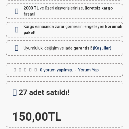
2000 TL
ve üzeri alışverişlerinize,
ücretsiz kargo
fırsatı!
Kargo esnasında zarar görmesini engelleyen
korumalı
paket!
Uyumluluk, değişim ve iade
garantisi!
(Koşullar)
0 yorum yapılmış.
-
Yorum Yap
27 adet satıldı!
150,00TL