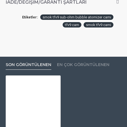
İADE/DEĞIŞIM/GARANTI ŞARTLARI
Etiketler:
smok tfv9 sub-ohm bubble atomizer camı
tfv9 cam
smok tfv9 cami
SON GÖRÜNTÜLENEN
EN ÇOK GÖRÜNTÜLENEN