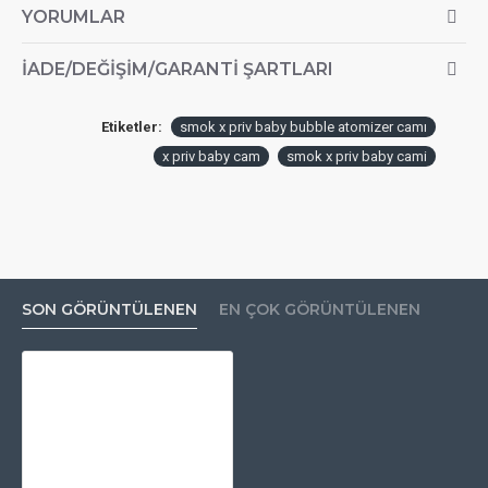
YORUMLAR
İADE/DEĞIŞIM/GARANTI ŞARTLARI
Etiketler:
smok x priv baby bubble atomizer camı
x priv baby cam
smok x priv baby cami
SON GÖRÜNTÜLENEN
EN ÇOK GÖRÜNTÜLENEN