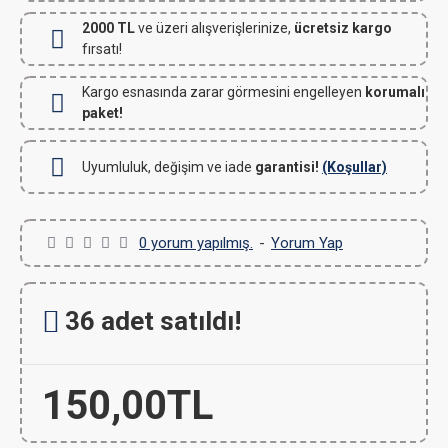
2000 TL
ve üzeri alışverişlerinize,
ücretsiz kargo
fırsatı!
Kargo esnasında zarar görmesini engelleyen
korumalı
paket!
Uyumluluk, değişim ve iade
garantisi!
(Koşullar)
0 yorum yapılmış.
-
Yorum Yap
36 adet satıldı!
150,00TL