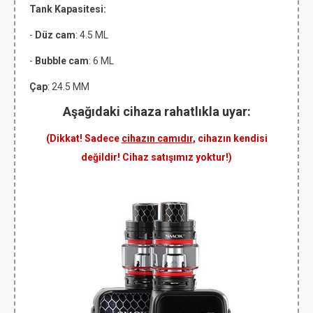
Tank Kapasitesi:
-
Düz cam
: 4.5 ML
-
Bubble cam
: 6 ML
Çap
: 24.5 MM
Aşağıdaki cihaza rahatlıkla uyar:
(Dikkat! Sadece
cihazın camıdır
, cihazın kendisi
değildir! Cihaz satışımız yoktur!)