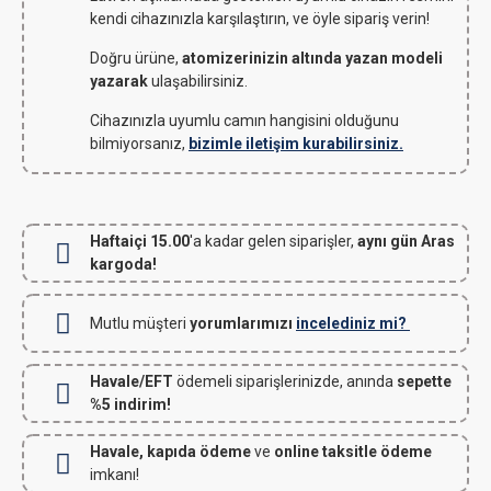
kendi cihazınızla karşılaştırın, ve öyle sipariş verin!
Doğru ürüne,
atomizerinizin altında yazan modeli
yazarak
ulaşabilirsiniz.
Cihazınızla uyumlu camın hangisini olduğunu
bilmiyorsanız,
bizimle iletişim kurabilirsiniz.
Haftaiçi 15.00
'a kadar gelen siparişler,
aynı gün Aras
kargoda!
Mutlu müşteri
yorumlarımızı
incelediniz mi?
Havale/EFT
ödemeli siparişlerinizde, anında
sepette
%5 indirim!
Havale, kapıda ödeme
ve
online taksitle ödeme
imkanı!