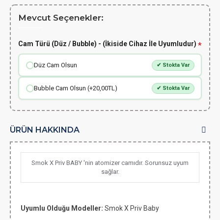
Mevcut Seçenekler:
Cam Türü (Düz / Bubble) - (İkiside Cihaz İle Uyumludur)
Düz Cam Olsun
✔ Stokta Var
Bubble Cam Olsun (+20,00TL)
✔ Stokta Var
ÜRÜN HAKKINDA
Smok X Priv BABY 'nin atomizer camıdır. Sorunsuz uyum
sağlar.
Uyumlu Olduğu Modeller:
Smok X Priv Baby