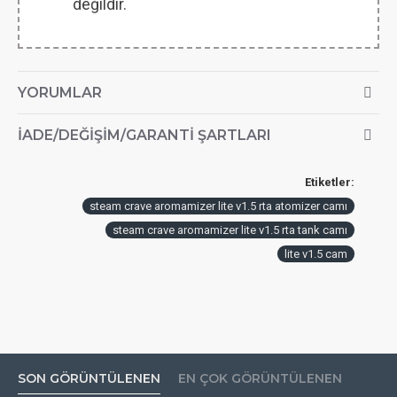
değildir.
YORUMLAR
İADE/DEĞIŞIM/GARANTI ŞARTLARI
Etiketler:
steam crave aromamizer lite v1.5 rta atomizer camı
steam crave aromamizer lite v1.5 rta tank camı
lite v1.5 cam
SON GÖRÜNTÜLENEN
EN ÇOK GÖRÜNTÜLENEN