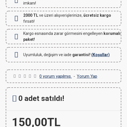
imkanı!
2000 TL
ve üzeri alışverişlerinize,
ücretsiz kargo
fırsatı!
Kargo esnasında zarar görmesini engelleyen
korumalı
paket!
Uyumluluk, değişim ve iade
garantisi!
(Koşullar)
0 yorum yapılmış.
-
Yorum Yap
0 adet satıldı!
150,00TL