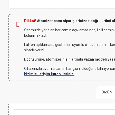
Dikkat!
Atomizer camı siparişlerinizde doğru ürünü a
Sitemizde yer alan her camın açıklamasında, ilgili camın
bulunmaktadır.
Lütfen açıklamada gösterilen uyumlu cihazın resmini kendi
sipariş verin!
Doğru ürüne,
atomizerinizin altında yazan modeli yaz
Cihazınızla uyumlu camın hangisini olduğunu bilmiyorsan
bizimle iletişim kurabilirsiniz.
ÜRÜN 