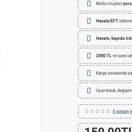
Mutlu müşteri
yoru
Havale/EFT
ödemeli
Havale, kapıda ö
2000 TL
ve üzeri al
Kargo esnasında za
Uyumluluk, değişim
0 yorum y