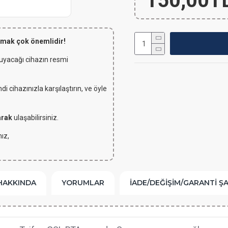
150,00T
lmak çok önemlidir!
 uyacağı cihazın resmi
 cihazınızla karşılaştırın, ve öyle
arak
ulaşabilirsiniz.
ız,
HAKKINDA
YORUMLAR
İADE/DEĞIŞIM/GARANTI Ş