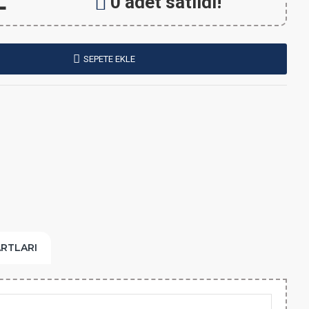
L
0 adet satıldı!
SEPETE EKLE
ARTLARI