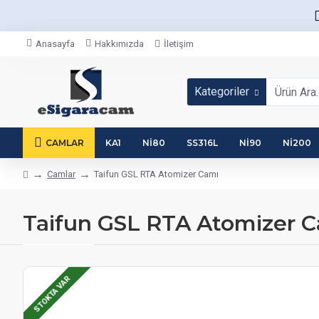
Anasayfa
Hakkımızda
İletişim
Kategoriler
CAMLAR
KA1
NI80
SS316L
NI90
NI200
Camlar
Taifun GSL RTA Atomizer Camı
Taifun GSL RTA Atomizer 
STOKTA VAR