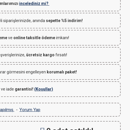
mlarımızı
incelediniz mi?
 siparişlerinizde, anında
sepette %5 indirim!
deme
ve
online taksitle ödeme
imkanı!
ışverişlerinize,
ücretsiz kargo
fırsatı!
rar görmesini engelleyen
korumalı paket!
 ve iade
garantisi!
(Koşullar)
apılmış.
-
Yorum Yap