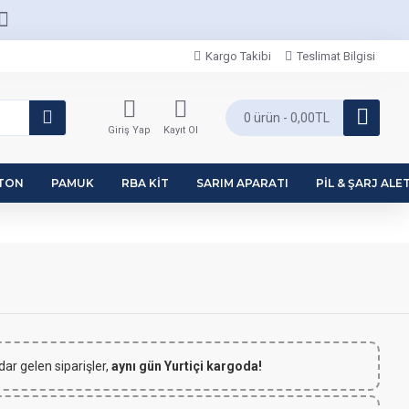
Kargo Takibi
Teslimat Bilgisi
0 ürün - 0,00TL
Giriş Yap
Kayıt Ol
PTON
PAMUK
RBA KIT
SARIM APARATI
PIL & ŞARJ ALET
dar gelen siparişler,
aynı gün Yurtiçi kargoda!