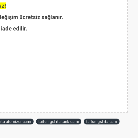
uz!
değişim ücretsiz sağlanır.
ade edilir.
l rta atomizer camı
taifun gsl rta tank camı
taifun gsl rta cam