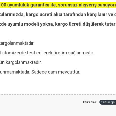
00 uyumluluk garantisi ile, sorunsuz alışveriş sunuyor
cılarımızda, kargo ücreti alıcı tarafından karşılanır ve 
zde uyumlu modeli yoksa, kargo ücreti düşülerek tutar i
kargolanmaktadır.
 atomizerde test edilerek üretim sağlanmıştır.
 gün kargolanmaktadır.
 bulunmamaktadır. Sadece cam mevcuttur.
Etiketler:
taifun gs