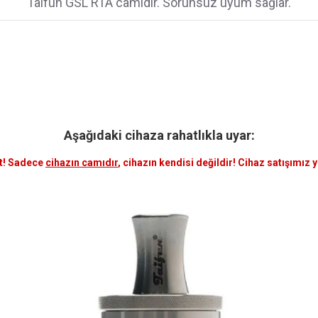
Taifun GSL RTA camıdır. Sorunsuz uyum sağlar.
Aşağıdaki cihaza rahatlıkla uyar:
t! Sadece
cihazın camıdır
, cihazın kendisi değildir! Cihaz satışımız 