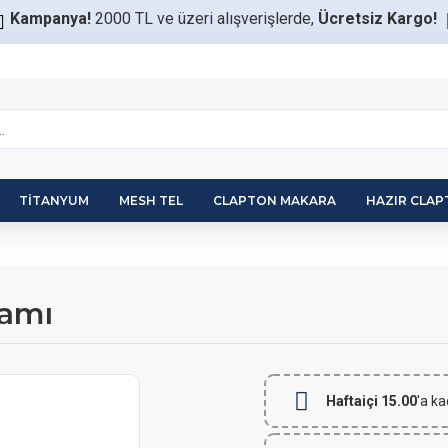
Kampanya!
2000 TL ve üzeri alışverişlerde,
Ücretsiz Kargo!
TITANYUM
MESH TEL
CLAPTON MAKARA
HAZIR CLA
Camı
Haftaiçi 15.00
'a ka