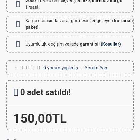
2000 TL
ve üzeri alışverişlerinize,
ücretsiz kargo
fırsatı!
Kargo esnasında zarar görmesini engelleyen
korumalı
paket!
Uyumluluk, değişim ve iade
garantisi!
(Koşullar)
0 yorum yapılmış.
-
Yorum Yap
0 adet satıldı!
150,00TL