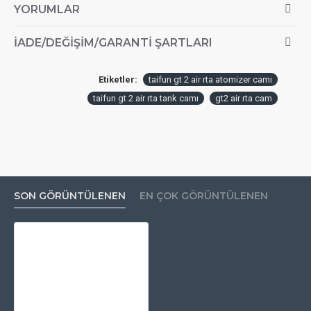
YORUMLAR
İADE/DEĞIŞIM/GARANTI ŞARTLARI
Etiketler:
taifun gt 2 air rta atomizer camı
taifun gt 2 air rta tank camı
gt2 air rta cam
SON GÖRÜNTÜLENEN
EN ÇOK GÖRÜNTÜLENEN