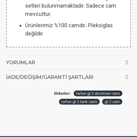
setleri bulunmamaktadır. Sadece cam
mevcuttur.
Ürünlerimiz %100 camdır
.
Pleksiglas
değildir.
YORUMLAR
İADE/DEĞIŞIM/GARANTI ŞARTLARI
Etiketler:
taifun gt 2 atomizer camı
taifun gt 2 tank camı
gt 2 cam