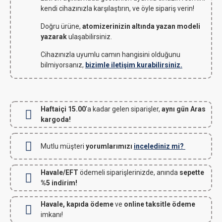
kendi cihazınızla karşılaştırın, ve öyle sipariş verin!
Doğru ürüne,
atomizerinizin altında yazan modeli
yazarak
ulaşabilirsiniz.
Cihazınızla uyumlu camın hangisini olduğunu
bilmiyorsanız,
bizimle iletişim kurabilirsiniz.
Haftaiçi 15.00
'a kadar gelen siparişler,
aynı gün Aras
kargoda!
Mutlu müşteri
yorumlarımızı
incelediniz mi?
Havale/EFT
ödemeli siparişlerinizde, anında
sepette
%5 indirim!
Havale, kapıda ödeme
ve
online taksitle ödeme
imkanı!