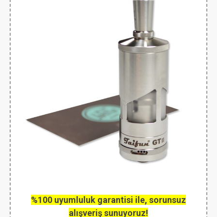
%100 uyumluluk garantisi ile, sorunsuz
alışveriş sunuyoruz!