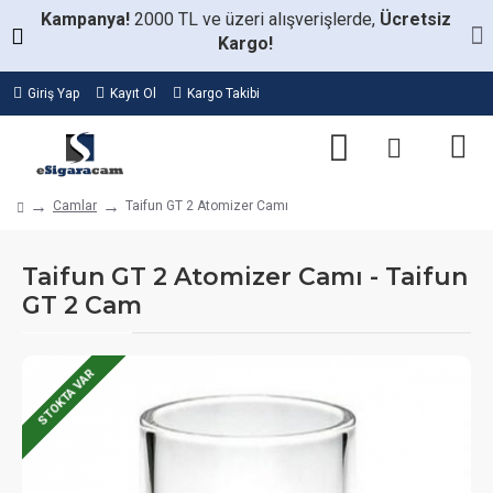
Kampanya!
2000 TL ve üzeri alışverişlerde,
Ücretsiz
Kargo!
Giriş Yap
Kayıt Ol
Kargo Takibi
Camlar
Taifun GT 2 Atomizer Camı
Taifun GT 2 Atomizer Camı - Taifun
GT 2 Cam
STOKTA VAR