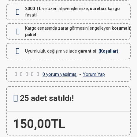
2000 TL
ve üzeri alışverişlerinize,
ücretsiz kargo
fırsatı!
Kargo esnasında zarar görmesini engelleyen
korumalı
paket!
Uyumluluk, değişim ve iade
garantisi!
(Koşullar)
0 yorum yapılmış.
-
Yorum Yap
25 adet satıldı!
150,00TL