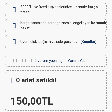
2000 TL
ve üzeri alışverişlerinize,
ücretsiz kargo
fırsatı!
Kargo esnasında zarar görmesini engelleyen
korumalı
paket!
Uyumluluk, değişim ve iade
garantisi!
(Koşullar)
0 yorum yapılmış.
-
Yorum Yap
0 adet satıldı!
150,00TL