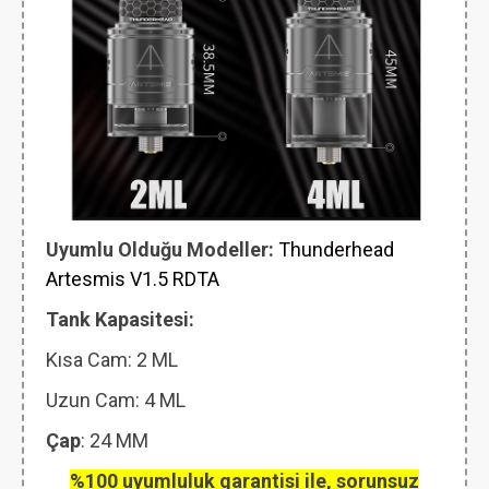
Uyumlu Olduğu Modeller:
Thunderhead
Artesmis V1.5 RDTA
Tank Kapasitesi:
Kısa Cam: 2
ML
Uzun Cam: 4 ML
Çap
: 24 MM
%100 uyumluluk garantisi ile, sorunsuz