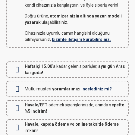
kendi cihazınızla karşılaştırın, ve öyle sipariş verin!
Doğru ürüne,
atomizerinizin altında yazan modeli
yazarak
ulaşabilirsiniz.
Cihazınızla uyumlu camın hangisini olduğunu
bilmiyorsanız,
bizimle iletişim kurabilirsiniz.
Haftaiçi 15.00
'a kadar gelen siparişler,
aynı gün Aras
kargoda!
Mutlu müşteri
yorumlarımızı
incelediniz mi?
Havale/EFT
ödemeli siparişlerinizde, anında
sepette
%5 indirim!
Havale, kapıda ödeme
ve
online taksitle ödeme
imkanı!