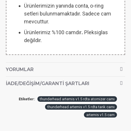
Ürünlerimizin yanında conta, o-ring
setleri bulunmamaktadır. Sadece cam
mevcuttur.
Ürünlerimiz %100 camdır
.
Pleksiglas
değildir.
YORUMLAR
İADE/DEĞIŞIM/GARANTI ŞARTLARI
Etiketler:
thunderhead artemis v1.5 rdta atomizer camı
thunderhead artemis v1.5 rdta tank camı
artemis v1.5 cam