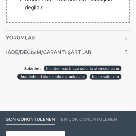
değildir.
YORUMLAR
İADE/DEĞIŞIM/GARANTI ŞARTLARI
Etiketler:
thunderhead blaze solo rta atomizer camı
thunderhead blaze solo rta tank camı
blaze solo cam
SON GÖRÜNTÜLENEN
EN ÇOK GÖRÜNTÜLENEN