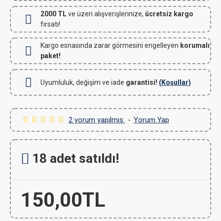
2000 TL
ve üzeri alışverişlerinize,
ücretsiz kargo
fırsatı!
Kargo esnasında zarar görmesini engelleyen
korumalı
paket!
Uyumluluk, değişim ve iade
garantisi!
(Koşullar)
2 yorum yapılmış.
-
Yorum Yap
18 adet satıldı!
150,00TL