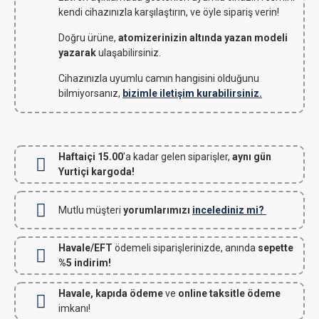
kendi cihazınızla karşılaştırın, ve öyle sipariş verin!
Doğru ürüne,
atomizerinizin altında yazan modeli
yazarak
ulaşabilirsiniz.
Cihazınızla uyumlu camın hangisini olduğunu
bilmiyorsanız,
bizimle iletişim kurabilirsiniz.
Haftaiçi 15.00
'a kadar gelen siparişler,
aynı gün
Yurtiçi kargoda!
Mutlu müşteri
yorumlarımızı
incelediniz mi?
Havale/EFT
ödemeli siparişlerinizde, anında
sepette
%5 indirim!
Havale, kapıda ödeme
ve
online taksitle ödeme
imkanı!