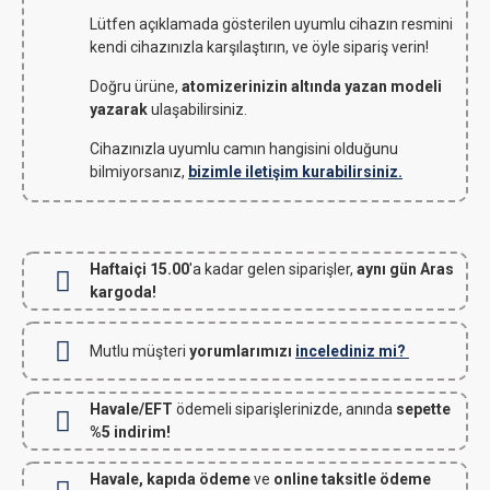
Lütfen açıklamada gösterilen uyumlu cihazın resmini
kendi cihazınızla karşılaştırın, ve öyle sipariş verin!
Doğru ürüne,
atomizerinizin altında yazan modeli
yazarak
ulaşabilirsiniz.
Cihazınızla uyumlu camın hangisini olduğunu
bilmiyorsanız,
bizimle iletişim kurabilirsiniz.
Haftaiçi 15.00
'a kadar gelen siparişler,
aynı gün Aras
kargoda!
Mutlu müşteri
yorumlarımızı
incelediniz mi?
Havale/EFT
ödemeli siparişlerinizde, anında
sepette
%5 indirim!
Havale, kapıda ödeme
ve
online taksitle ödeme