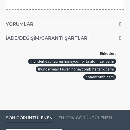
YORUMLAR
İADE/DEĞIŞIM/GARANTI ŞARTLARI
Etiketler:
thunderhead tauren honeycomb rta atomizer camı
thunderhead tauren honeycomb rta tank camı
honeycomb cam
SON GÖRÜNTÜLENEN
EN ÇOK GÖRÜNTÜLENEN