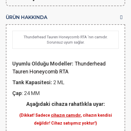
ÜRÜN HAKKINDA
Thunderhead Tauren Honeycomb RTA 'nın camıdır.
Sorunsuz uyum sağlar.
Uyumlu Olduğu Modeller:
Thunderhead
Tauren Honeycomb RTA
Tank Kapasitesi:
2
ML
Çap
: 24 MM
Aşağıdaki cihaza rahatlıkla uyar:
(Dikkat! Sadece
cihazın camıdır
, cihazın kendisi
değildir! Cihaz satışımız yoktur!)