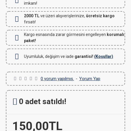
imkanı!
2000 TL
ve üzeri alışverişlerinize,
ücretsiz kargo
fırsatı!
Kargo esnasında zarar görmesini engelleyen
korumalı
paket!
Uyumluluk, değişim ve iade
garantisi!
(Koşullar)
0 yorum yapılmış.
-
Yorum Yap
0 adet satıldı!
150,00TL