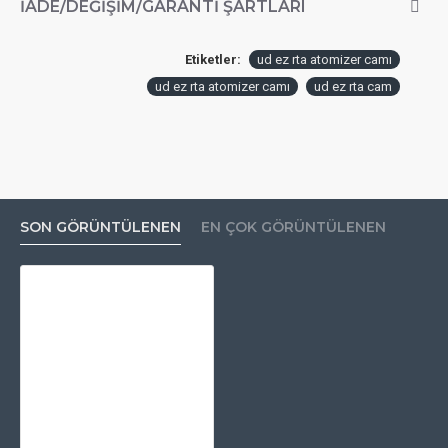
İADE/DEĞIŞIM/GARANTI ŞARTLARI
Etiketler:
ud ez rta atomizer camı
ud ez rta atomizer camı
ud ez rta cam
SON GÖRÜNTÜLENEN
EN ÇOK GÖRÜNTÜLENEN