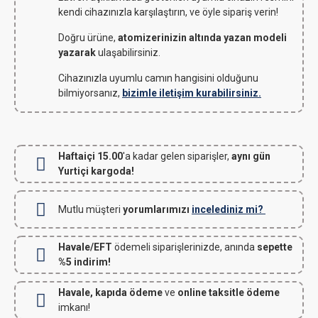
kendi cihazınızla karşılaştırın, ve öyle sipariş verin!
Doğru ürüne,
atomizerinizin altında yazan modeli
yazarak
ulaşabilirsiniz.
Cihazınızla uyumlu camın hangisini olduğunu
bilmiyorsanız,
bizimle iletişim kurabilirsiniz.
Haftaiçi 15.00
'a kadar gelen siparişler,
aynı gün
Yurtiçi kargoda!
Mutlu müşteri
yorumlarımızı
incelediniz mi?
Havale/EFT
ödemeli siparişlerinizde, anında
sepette
%5 indirim!
Havale, kapıda ödeme
ve
online taksitle ödeme
imkanı!