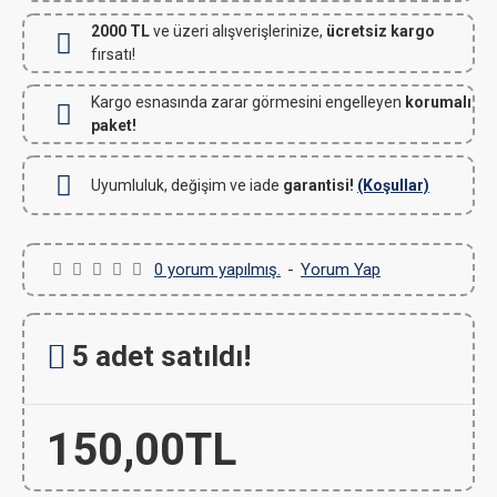
2000 TL
ve üzeri alışverişlerinize,
ücretsiz kargo
fırsatı!
Kargo esnasında zarar görmesini engelleyen
korumalı
paket!
Uyumluluk, değişim ve iade
garantisi!
(Koşullar)
0 yorum yapılmış.
-
Yorum Yap
5 adet satıldı!
150,00TL