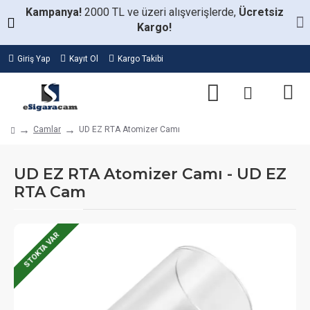
Kampanya!
2000 TL ve üzeri alışverişlerde,
Ücretsiz
Kargo!
Giriş Yap
Kayıt Ol
Kargo Takibi
Camlar
UD EZ RTA Atomizer Camı
UD EZ RTA Atomizer Camı - UD EZ
RTA Cam
STOKTA VAR