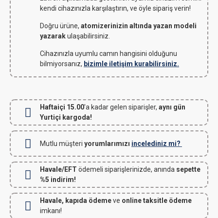
kendi cihazınızla karşılaştırın, ve öyle sipariş verin!
Doğru ürüne,
atomizerinizin altında yazan modeli
yazarak
ulaşabilirsiniz.
Cihazınızla uyumlu camın hangisini olduğunu
bilmiyorsanız,
bizimle iletişim kurabilirsiniz.
Haftaiçi 15.00
'a kadar gelen siparişler,
aynı gün
Yurtiçi kargoda!
Mutlu müşteri
yorumlarımızı
incelediniz mi?
Havale/EFT
ödemeli siparişlerinizde, anında
sepette
%5 indirim!
Havale, kapıda ödeme
ve
online taksitle ödeme
imkanı!