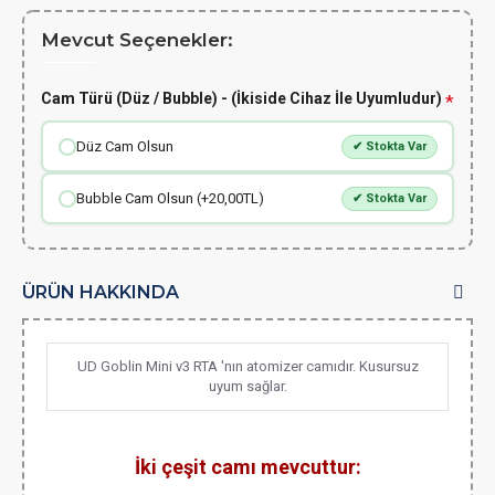
Mevcut Seçenekler:
Cam Türü (Düz / Bubble) - (İkiside Cihaz İle Uyumludur)
Düz Cam Olsun
✔ Stokta Var
Bubble Cam Olsun (+20,00TL)
✔ Stokta Var
ÜRÜN HAKKINDA
UD Goblin Mini v3 RTA 'nın atomizer camıdır. Kusursuz
uyum sağlar.
İki çeşit camı mevcuttur: