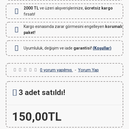
2000 TL
ve üzeri alışverişlerinize,
ücretsiz kargo
fırsatı!
Kargo esnasında zarar görmesini engelleyen
korumalı
paket!
Uyumluluk, değişim ve iade
garantisi!
(Koşullar)
0 yorum yapılmış.
-
Yorum Yap
3 adet satıldı!
150,00TL