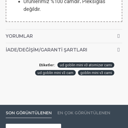
Ürünlerimiz %100 camdır
.
Pleksiglas
değildir.
YORUMLAR
İADE/DEĞIŞIM/GARANTI ŞARTLARI
Etiketler:
ud goblin mini v3 atomizer camı
ud goblin mini v3 cam
goblin mini v3 cami
SON GÖRÜNTÜLENEN
EN ÇOK GÖRÜNTÜLENEN