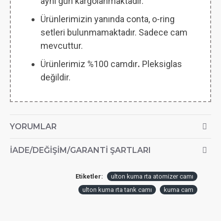
aynı gün kargolanmaktadır.
Ürünlerimizin yanında conta, o-ring
setleri bulunmamaktadır. Sadece cam
mevcuttur.
Ürünlerimiz %100 camdır
.
Pleksiglas
değildir.
YORUMLAR
İADE/DEĞIŞIM/GARANTI ŞARTLARI
Etiketler:
ulton kuma rta atomizer camı
ulton kuma rta tank camı
kuma cam