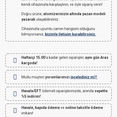
kendi cihazınızla karşılaştırın, ve öyle sipariş verin!
Doğru ürüne,
atomizerinizin altında yazan modeli
yazarak
ulaşabilirsiniz.
Cihazınızla uyumlu camın hangisini olduğunu
bilmiyorsanız,
bizimle iletişim kurabilirsiniz.
Haftaiçi 15.00
'a kadar gelen siparişler,
aynı gün Aras
kargoda!
Mutlu müşteri
yorumlarımızı
incelediniz mi?
Havale/EFT
ödemeli siparişlerinizde, anında
sepette
%5 indirim!
Havale, kapıda ödeme
ve
online taksitle ödeme
imkanı!