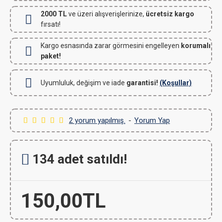
2000 TL
ve üzeri alışverişlerinize,
ücretsiz kargo
fırsatı!
Kargo esnasında zarar görmesini engelleyen
korumalı
paket!
Uyumluluk, değişim ve iade
garantisi!
(Koşullar)
2 yorum yapılmış.
-
Yorum Yap
134 adet satıldı!
150,00TL