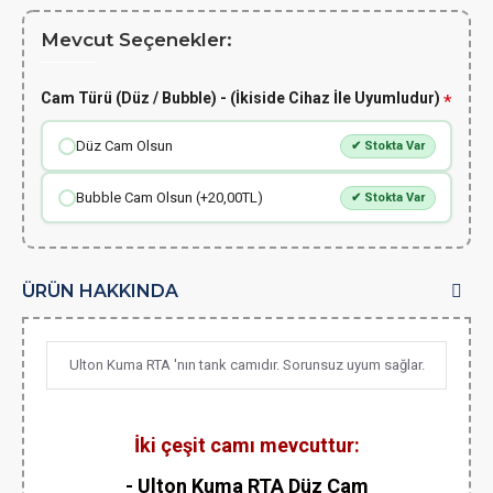
Mevcut Seçenekler:
Cam Türü (Düz / Bubble) - (İkiside Cihaz İle Uyumludur)
Düz Cam Olsun
✔ Stokta Var
Bubble Cam Olsun (+20,00TL)
✔ Stokta Var
ÜRÜN HAKKINDA
Ulton Kuma RTA 'nın tank camıdır. Sorunsuz uyum sağlar.
İki çeşit camı mevcuttur:
- Ulton Kuma RTA Düz Cam