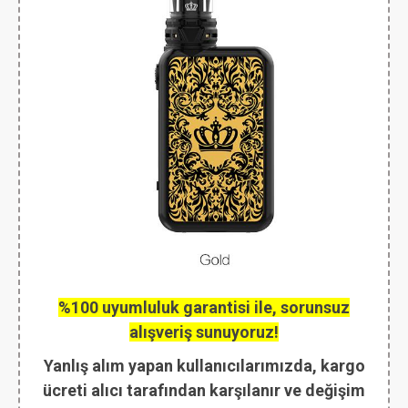
%100 uyumluluk garantisi ile, sorunsuz
alışveriş sunuyoruz!
Yanlış alım yapan kullanıcılarımızda, kargo
ücreti alıcı tarafından karşılanır ve değişim