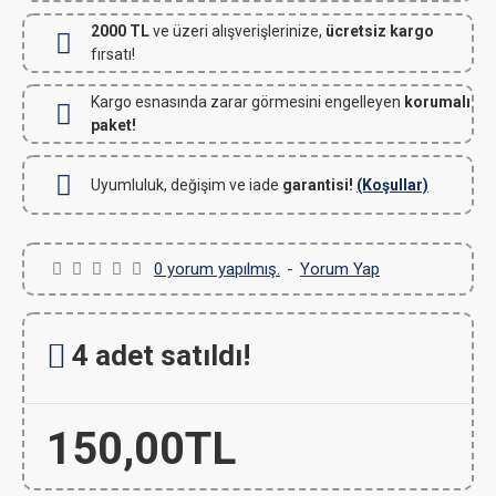
2000 TL
ve üzeri alışverişlerinize,
ücretsiz kargo
fırsatı!
Kargo esnasında zarar görmesini engelleyen
korumalı
paket!
Uyumluluk, değişim ve iade
garantisi!
(Koşullar)
0 yorum yapılmış.
-
Yorum Yap
4 adet satıldı!
150,00TL