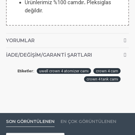
Ürünlerimiz %100 camdır
.
Pleksiglas
değildir.
YORUMLAR
İADE/DEĞIŞIM/GARANTI ŞARTLARI
Etiketler:
uwell crown 4 atomizer camı
crown 4 cam
crown 4 tank camı
SON GÖRÜNTÜLENEN
EN ÇOK GÖRÜNTÜLENEN