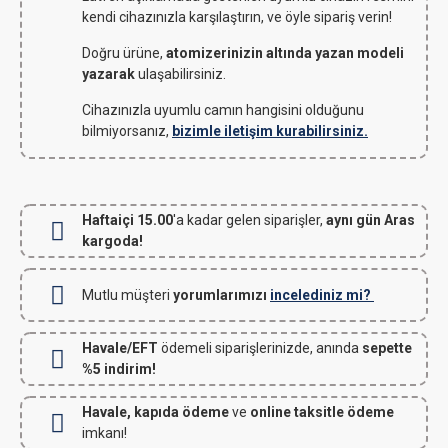
kendi cihazınızla karşılaştırın, ve öyle sipariş verin!
Doğru ürüne,
atomizerinizin altında yazan modeli
yazarak
ulaşabilirsiniz.
Cihazınızla uyumlu camın hangisini olduğunu
bilmiyorsanız,
bizimle iletişim kurabilirsiniz.
Haftaiçi 15.00
'a kadar gelen siparişler,
aynı gün Aras
kargoda!
Mutlu müşteri
yorumlarımızı
incelediniz mi?
Havale/EFT
ödemeli siparişlerinizde, anında
sepette
%5 indirim!
Havale, kapıda ödeme
ve
online taksitle ödeme
imkanı!