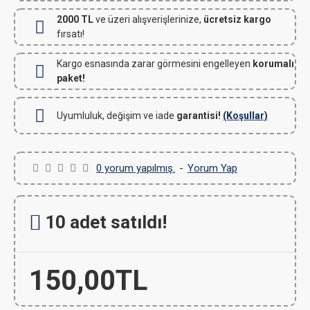
2000 TL
ve üzeri alışverişlerinize,
ücretsiz kargo
fırsatı!
Kargo esnasında zarar görmesini engelleyen
korumalı
paket!
Uyumluluk, değişim ve iade
garantisi!
(Koşullar)
0 yorum yapılmış.
-
Yorum Yap
10 adet satıldı!
150,00TL