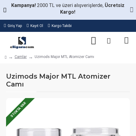
Kampanya!
2000 TL ve üzeri alışverişlerde,
Ücretsiz
Kargo!
Giriş Yap
Kayıt Ol
Kargo Takibi
Camlar
Uzimods Major MTL Atomizer Camı
Uzimods Major MTL Atomizer
Camı
STOKTA VAR