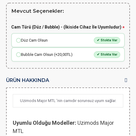
Mevcut Seçenekler:
Cam Türü (Düz / Bubble) - (İkiside Cihaz İle Uyumludur)
Düz Cam Olsun
✔ Stokta Var
Bubble Cam Olsun (+20,00TL)
✔ Stokta Var
ÜRÜN HAKKINDA
Uzimods Major MTL 'nin camıdır sorunsuz uyum sağlar.
Uyumlu Olduğu Modeller:
Uzimods Major
MTL