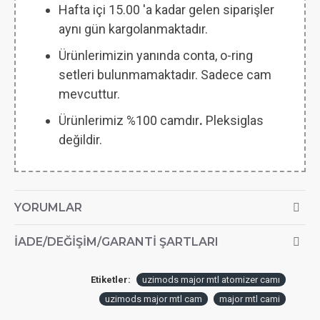
Hafta içi 15.00 'a kadar gelen siparişler
aynı gün kargolanmaktadır.
Ürünlerimizin yanında conta, o-ring
setleri bulunmamaktadır. Sadece cam
mevcuttur.
Ürünlerimiz %100 camdır
.
Pleksiglas
değildir.
YORUMLAR
İADE/DEĞIŞIM/GARANTI ŞARTLARI
Etiketler:
uzimods major mtl atomizer camı
uzimods major mtl cam
major mtl cami