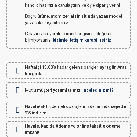
kendi cihazınızla karşılaştırın, ve öyle sipariş verin!
Doğru ürüne,
atomizerinizin altında yazan modeli
yazarak
ulaşabilirsiniz.
Cihazınızla uyumlu camın hangisini olduğunu
bilmiyorsanız,
bizimle iletişim kurabilirsiniz.
Haftaiçi 15.00
'a kadar gelen siparişler,
aynı gün Aras
kargoda!
Mutlu müşteri
yorumlarımızı
incelediniz mi?
Havale/EFT
ödemeli siparişlerinizde, anında
sepette
%5 indirim!
Havale, kapıda ödeme
ve
online taksitle ödeme
imkanı!