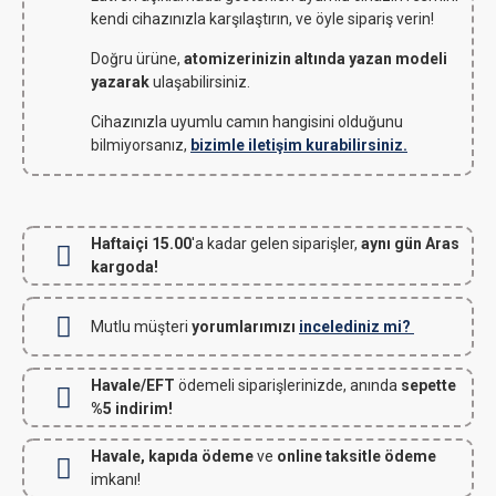
kendi cihazınızla karşılaştırın, ve öyle sipariş verin!
Doğru ürüne,
atomizerinizin altında yazan modeli
yazarak
ulaşabilirsiniz.
Cihazınızla uyumlu camın hangisini olduğunu
bilmiyorsanız,
bizimle iletişim kurabilirsiniz.
Haftaiçi 15.00
'a kadar gelen siparişler,
aynı gün Aras
kargoda!
Mutlu müşteri
yorumlarımızı
incelediniz mi?
Havale/EFT
ödemeli siparişlerinizde, anında
sepette
%5 indirim!
Havale, kapıda ödeme
ve
online taksitle ödeme
imkanı!