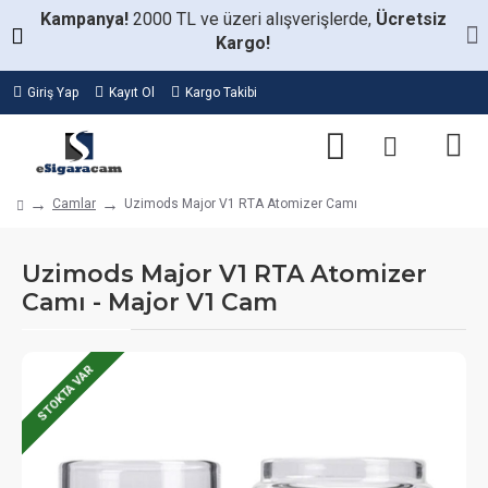
Kampanya!
2000 TL ve üzeri alışverişlerde,
Ücretsiz
Kargo!
Giriş Yap
Kayıt Ol
Kargo Takibi
Camlar
Uzimods Major V1 RTA Atomizer Camı
Uzimods Major V1 RTA Atomizer
Camı - Major V1 Cam
STOKTA VAR