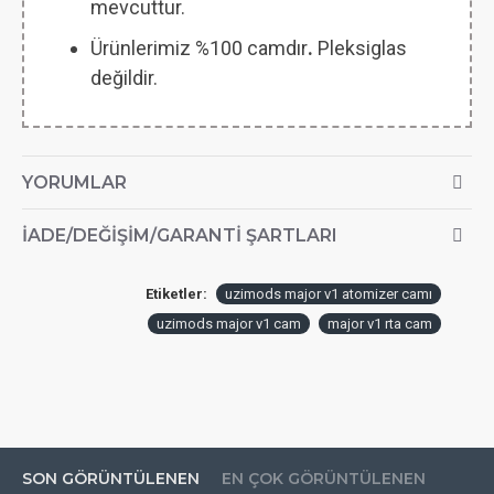
mevcuttur.
Ürünlerimiz %100 camdır
.
Pleksiglas
değildir.
YORUMLAR
İADE/DEĞIŞIM/GARANTI ŞARTLARI
Etiketler:
uzimods major v1 atomizer camı
uzimods major v1 cam
major v1 rta cam
SON GÖRÜNTÜLENEN
EN ÇOK GÖRÜNTÜLENEN