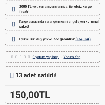
2000 TL
ve üzeri alışverişlerinize,
ücretsiz kargo
fırsatı!
Kargo esnasında zarar görmesini engelleyen
korumalı
paket!
Uyumluluk, değişim ve iade
garantisi!
(Koşullar)
0 yorum yapılmış.
-
Yorum Yap
13 adet satıldı!
150,00TL