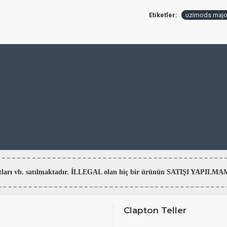
Etiketler:
uzimods major
aratları vb. satılmaktadır. İLLEGAL olan hiç bir ürünün SATIŞI YAPI
Clapton Teller