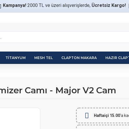
Kampanya!
2000 TL ve üzeri alışverişlerde,
Ücretsiz Kargo!
TITANYUM
MESH TEL
CLAPTON MAKARA
HAZIR CLA
mizer Camı - Major V2 Cam
Haftaiçi 15.00
'a ka