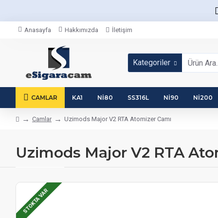
Anasayfa
Hakkımızda
İletişim
Kategoriler
CAMLAR
KA1
NI80
SS316L
NI90
NI200
Camlar
Uzimods Major V2 RTA Atomizer Camı
Uzimods Major V2 RTA Ato
STOKTA VAR