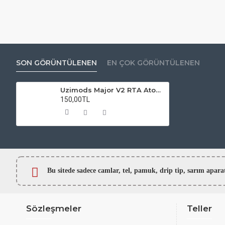
SON GÖRÜNTÜLENEN
EN ÇOK GÖRÜNTÜLENEN
Uzimods Major V2 RTA Atomizer Camı
150,00TL
Bu sitede sadece camlar,
tel, pamuk, drip tip, sarım ap
Sözleşmeler
Teller