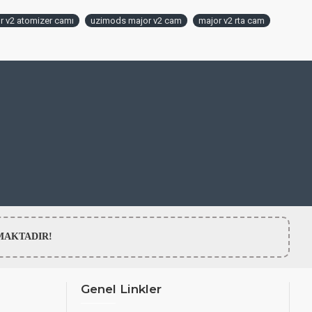
 v2 atomizer camı
uzimods major v2 cam
major v2 rta cam
LMAMAKTADIR!
Genel Linkler