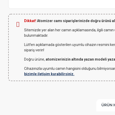
Dikkat!
Atomizer camı siparişlerinizde doğru ürünü a
Sitemizde yer alan her camın açıklamasında, ilgili camın
bulunmaktadır.
Lütfen açıklamada gösterilen uyumlu cihazın resmini kendi
sipariş verin!
Doğru ürüne,
atomizerinizin altında yazan modeli yaz
Cihazınızla uyumlu camın hangisini olduğunu bilmiyorsan
bizimle iletişim kurabilirsiniz.
ÜRÜN 