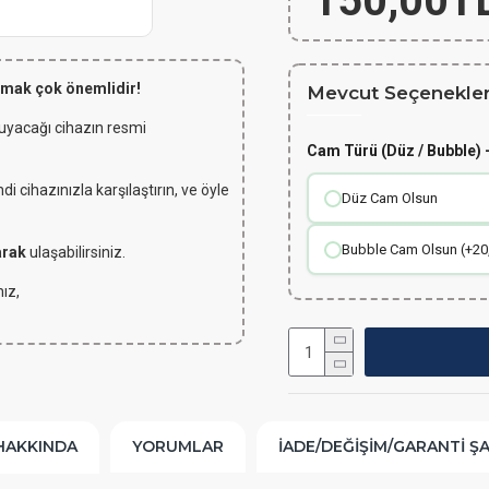
150,00T
lmak çok önemlidir!
Mevcut Seçenekler
 uyacağı cihazın resmi
Cam Türü (Düz / Bubble) -
 cihazınızla karşılaştırın, ve öyle
Düz Cam Olsun
Bubble Cam Olsun (+20
arak
ulaşabilirsiniz.
ız,
HAKKINDA
YORUMLAR
İADE/DEĞIŞIM/GARANTI Ş