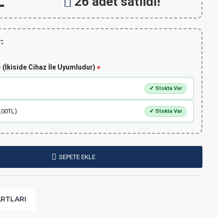
L
26 adet satıldı!
:
 (İkiside Cihaz İle Uyumludur)
✔ Stokta Var
,00TL)
✔ Stokta Var
SEPETE EKLE
ARTLARI