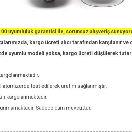
00 uyumluluk garantisi ile, sorunsuz alışveriş sunuyor
cılarımızda, kargo ücreti alıcı tarafından karşılanır ve 
zde uyumlu modeli yoksa, kargo ücreti düşülerek tutar i
kargolanmaktadır.
 atomizerde test edilerek üretim sağlanmıştır.
 gün kargolanmaktadır.
 bulunmamaktadır. Sadece cam mevcuttur.