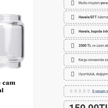
Mutlu müşteri
yoru
Havale/EFT
ödemeli
Havale, kapıda ö
2000 TL
ve üzeri al
Kargo esnasında za
Uyumluluk, değişim
0 yorum y