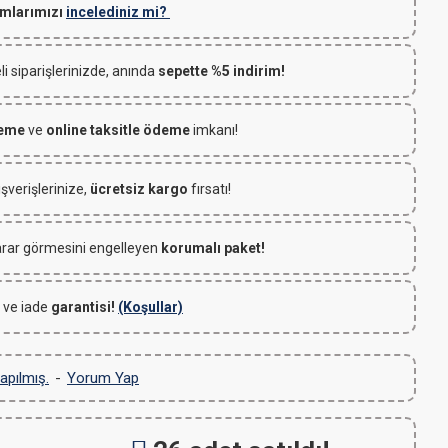
mlarımızı
incelediniz mi?
 siparişlerinizde, anında
sepette %5 indirim!
deme
ve
online taksitle ödeme
imkanı!
ışverişlerinize,
ücretsiz kargo
fırsatı!
rar görmesini engelleyen
korumalı paket!
 ve iade
garantisi!
(Koşullar)
apılmış.
-
Yorum Yap