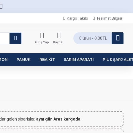
Kargo Takibi
Teslimat Bilgisi
0 ürün - 0,00TL
Giriş Yap
Kayıt Ol
PTON
PAMUK
RBA KIT
SARIM APARATI
PIL & ŞARJ ALET
dar gelen siparişler,
aynı gün Aras kargoda!