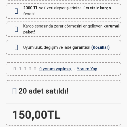
2000 TL
ve üzeri alışverişlerinize,
ücretsiz kargo
fırsatı!
Kargo esnasında zarar görmesini engelleyen
korumalı
paket!
Uyumluluk, değişim ve iade
garantisi!
(Koşullar)
0 yorum yapılmış.
-
Yorum Yap
20 adet satıldı!
150,00TL