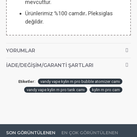
mevcuttur.
Ürünlerimiz %100 camdır
.
Pleksiglas
değildir.
YORUMLAR
İADE/DEĞIŞIM/GARANTI ŞARTLARI
Etiketler:
vandy vape kylin m pro bubble atomizer camı
vandy vape kylin m pro tank camı
kylin m pro cam
SON GÖRÜNTÜLENEN
EN ÇOK GÖRÜNTÜLENEN