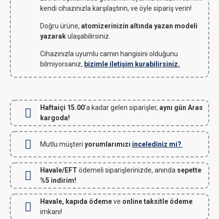
kendi cihazınızla karşılaştırın, ve öyle sipariş verin!
Doğru ürüne,
atomizerinizin altında yazan modeli
yazarak
ulaşabilirsiniz.
Cihazınızla uyumlu camın hangisini olduğunu
bilmiyorsanız,
bizimle iletişim kurabilirsiniz.
Haftaiçi 15.00
'a kadar gelen siparişler,
aynı gün Aras
kargoda!
Mutlu müşteri
yorumlarımızı
incelediniz mi?
Havale/EFT
ödemeli siparişlerinizde, anında
sepette
%5 indirim!
Havale, kapıda ödeme
ve
online taksitle ödeme
imkanı!