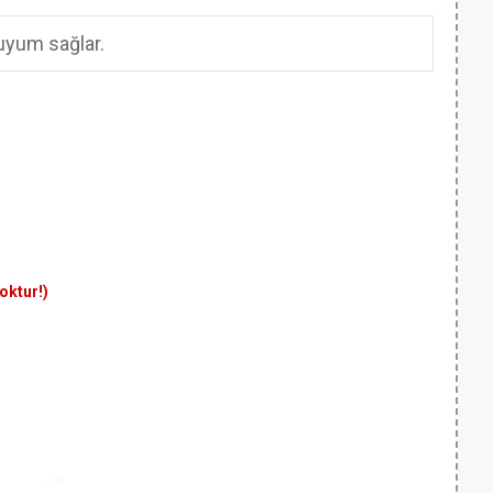
uyum sağlar.
yoktur!)