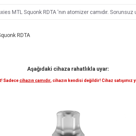
axies MTL Squonk RDTA 'nın atomizer camıdır. Sorunsuz 
 Squonk RDTA
Aşağıdaki cihaza rahatlıkla uyar:
t! Sadece
cihazın camıdır
, cihazın kendisi değildir! Cihaz satışımız 