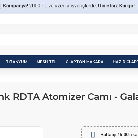
Kampanya!
2000 TL ve üzeri alışverişlerde,
Ücretsiz Kargo!
TITANYUM
MESH TEL
CLAPTON MAKARA
HAZIR CLA
onk RDTA Atomizer Camı - Ga
Haftaiçi 15.00
'a ka