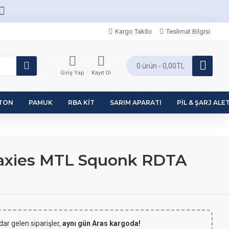
Kargo Takibi
Teslimat Bilgisi
0 ürün - 0,00TL
Giriş Yap
Kayıt Ol
PTON
PAMUK
RBA KIT
SARIM APARATI
PIL & ŞARJ ALET
laxies MTL Squonk RDTA
dar gelen siparişler,
aynı gün Aras kargoda!