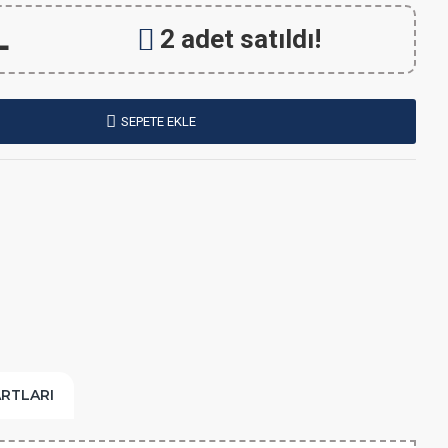
L
2 adet satıldı!
SEPETE EKLE
ARTLARI