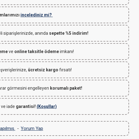
mlarımızı
incelediniz mi?
 siparişlerinizde, anında
sepette %5 indirim!
deme
ve
online taksitle ödeme
imkanı!
ışverişlerinize,
ücretsiz kargo
fırsatı!
rar görmesini engelleyen
korumalı paket!
 ve iade
garantisi!
(Koşullar)
apılmış.
-
Yorum Yap