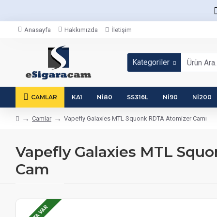
Anasayfa
Hakkımızda
İletişim
Kategoriler
CAMLAR
KA1
NI80
SS316L
NI90
NI200
Camlar
Vapefly Galaxies MTL Squonk RDTA Atomizer Camı
Vapefly Galaxies MTL Squ
Cam