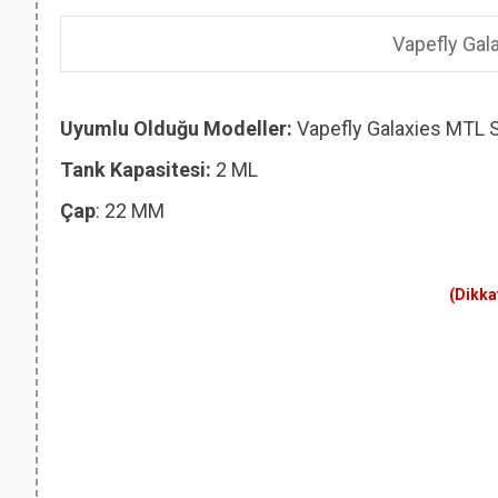
Vapefly Gal
Uyumlu Olduğu Modeller:
Vapefly Galaxies MTL
Tank Kapasitesi:
2 ML
Çap
: 22 MM
(Dikka