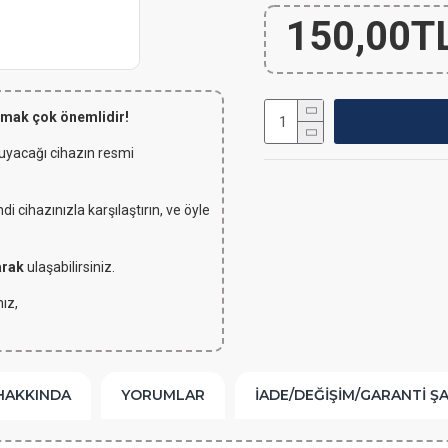
150,00T
lmak çok önemlidir!
 uyacağı cihazın resmi
 cihazınızla karşılaştırın, ve öyle
arak
ulaşabilirsiniz.
ız,
HAKKINDA
YORUMLAR
İADE/DEĞIŞIM/GARANTI Ş