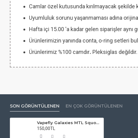
Camlar özel kutusunda kırılmayacak şekilde 
Uyumluluk sorunu yaşanmaması adına orijinal
Hafta içi 15.00 'a kadar gelen siparişler aynı
Ürünlerimizin yanında conta, o-ring setleri
Ürünlerimiz %100 camdır
.
Pleksiglas değildir.
SON GÖRÜNTÜLENEN
EN ÇOK GÖRÜNTÜLENEN
Vapefly Galaxies MTL Squonk RDTA Atomizer Camı
150,00TL