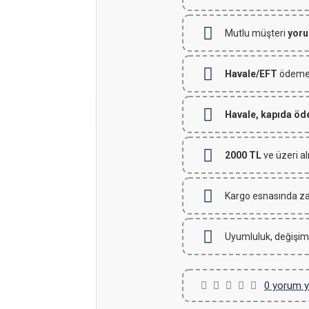
Mutlu müşteri
yoru
Havale/EFT
ödemeli
Havale, kapıda ö
2000 TL
ve üzeri al
Kargo esnasında za
Uyumluluk, değişim
0 yorum y