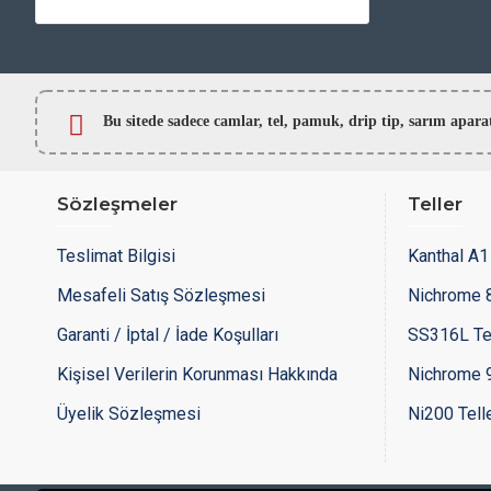
Bu sitede sadece camlar,
tel, pamuk, drip tip, sarım ap
Sözleşmeler
Teller
Teslimat Bilgisi
Kanthal A1 
Mesafeli Satış Sözleşmesi
Nichrome 8
Garanti / İptal / İade Koşulları
SS316L Te
Kişisel Verilerin Korunması Hakkında
Nichrome 9
Üyelik Sözleşmesi
Ni200 Tell