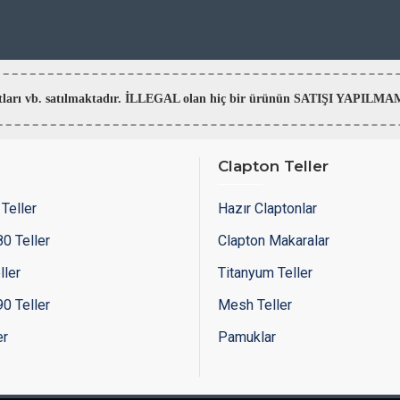
aratları vb. satılmaktadır. İLLEGAL olan hiç bir ürünün SATIŞI YAPI
Clapton Teller
Teller
Hazır Claptonlar
0 Teller
Clapton Makaralar
ller
Titanyum Teller
0 Teller
Mesh Teller
er
Pamuklar