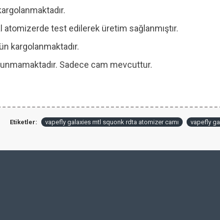
kargolanmaktadır.
 atomizerde test edilerek üretim sağlanmıştır.
 gün kargolanmaktadır.
 bulunmamaktadır. Sadece cam mevcuttur.
Etiketler:
vapefly galaxies mtl squonk rdta atomizer camı
vapefly ga