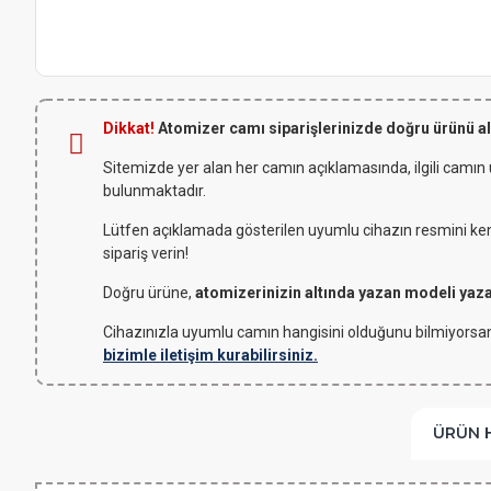
Dikkat!
Atomizer camı siparişlerinizde doğru ürünü a
Sitemizde yer alan her camın açıklamasında, ilgili camın
bulunmaktadır.
Lütfen açıklamada gösterilen uyumlu cihazın resmini kendi
sipariş verin!
Doğru ürüne,
atomizerinizin altında yazan modeli yaz
Cihazınızla uyumlu camın hangisini olduğunu bilmiyorsan
bizimle iletişim kurabilirsiniz.
ÜRÜN 