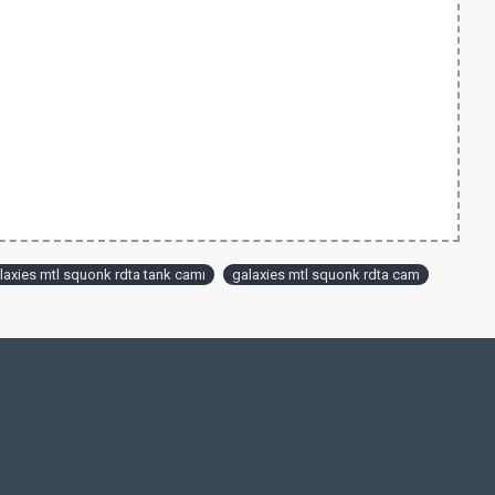
laxies mtl squonk rdta tank camı
galaxies mtl squonk rdta cam