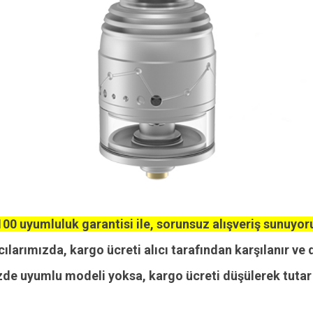
00 uyumluluk garantisi ile, sorunsuz alışveriş sunuyor
cılarımızda, kargo ücreti alıcı tarafından karşılanır ve 
zde uyumlu modeli yoksa, kargo ücreti düşülerek tutar i